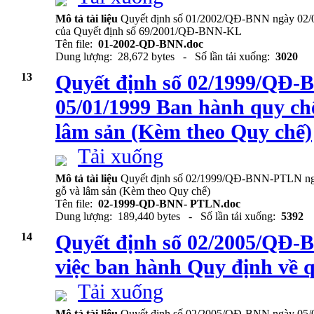
Mô tả tài liệu
Quyết định số 01/2002/QĐ-BNN ngày 02/01
của Quyết định số 69/2001/QĐ-BNN-KL
Tên file:
01-2002-QD-BNN.doc
Dung lượng: 28,672 bytes - Số lần tải xuống:
3020
13
Quyết định số 02/1999/QĐ
05/01/1999 Ban hành quy chế
lâm sản (Kèm theo Quy chế)
Tải xuống
Mô tả tài liệu
Quyết định số 02/1999/QĐ-BNN-PTLN ngày
gỗ và lâm sản (Kèm theo Quy chế)
Tên file:
02-1999-QD-BNN- PTLN.doc
Dung lượng: 189,440 bytes - Số lần tải xuống:
5392
14
Quyết định số 02/2005/QĐ-
việc ban hành Quy định về q
Tải xuống
Mô tả tài liệu
Quyết định số 02/2005/QĐ-BNN ngày 05/01