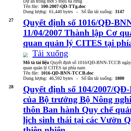
Dự án trồng mới 5 triệu ha rừng
Tên file:
100-2007-QD-TTg.doc
Dung lượng: 61,440 bytes - Số lần tải xuống:
3147
27
Quyết định số 1016/QĐ-B
11/04/2007 Thành lập Cơ qu
quan quản lý CITES tại ph
Tải xuống
Mô tả tài liệu
Quyết định số 1016/QĐ-BNN-TCCB ngày 11
quan quản lý CITES tại phía nam
Tên file:
1016-QD-BNN-TCCB.doc
Dung lượng: 46,592 bytes - Số lần tải xuống:
1800
28
Quyết định số 104/2007/QĐ
của Bộ trưởng Bộ Nông nghi
thôn Ban hành Quy chế quản
lịch sinh thái tại các Vườn 
thiên nhiên