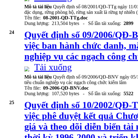
Mô tả tài liệu
Quyết định số 08/2001/QĐ-TTg ngày 11/01
đặc dụng, rừng phòng hộ, rừng sản xuất là rừng tự nhiên 
Tên file:
08-2001-QD-TTg.doc
Dung lượng: 213,504 bytes - Số lần tải xuống:
2899
24
Quyết định số 09/2006/QĐ-B
việc ban hành chức danh, mã
nghiệp vụ các ngạch công c
Tải xuống
Mô tả tài liệu
Quyết định số 09/2006/QĐ-BNV ngày 05/10
tiêu chuẩn nghiệp vụ các ngạch công chức kiểm lâm
Tên file:
09-2006-QD-BNV.doc
Dung lượng: 107,520 bytes - Số lần tải xuống:
5522
25
Quyết định số 10/2002/QĐ-T
việc phê duyệt kết quả Chươ
giá và theo dõi diễn biến tà
thời kỳ 1996-2000 và triển kh