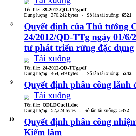
Tải xuống
Tên file:
39-2012-QD-TTg.pdf
Dung lượng: 370,242 bytes - Số lần tải xuống:
6521
8
Quyết định của Thủ tướng 
24/2012/QĐ-TTg ngày 01/6/2
tư phát triển rừng đặc dụng
Tải xuống
Tên file:
24-2012-QD-TTg.pdf
Dung lượng: 464,549 bytes - Số lần tải xuống:
5242
9
Quyết định phân công lãnh
Tải xuống
Tên file:
QDLDCuc11.doc
Dung lượng: 52,224 bytes - Số lần tải xuống:
5372
10
Quyết định phân công nhiệm
Kiểm lâm