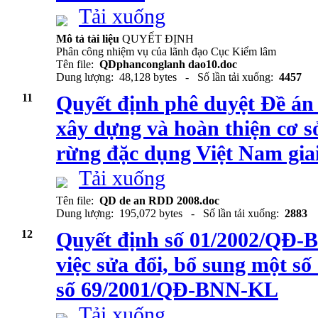
Tải xuống
Mô tả tài liệu
QUYẾT ĐỊNH
Phân công nhiệm vụ của lãnh đạo Cục Kiểm lâm
Tên file:
QDphanconglanh dao10.doc
Dung lượng: 48,128 bytes - Số lần tải xuống:
4457
11
Quyết định phê duyệt Đề án
xây dựng và hoàn thiện cơ s
rừng đặc dụng Việt Nam gia
Tải xuống
Tên file:
QD de an RDD 2008.doc
Dung lượng: 195,072 bytes - Số lần tải xuống:
2883
12
Quyết định số 01/2002/QĐ-
việc sửa đổi, bổ sung một s
số 69/2001/QĐ-BNN-KL
Tải xuống