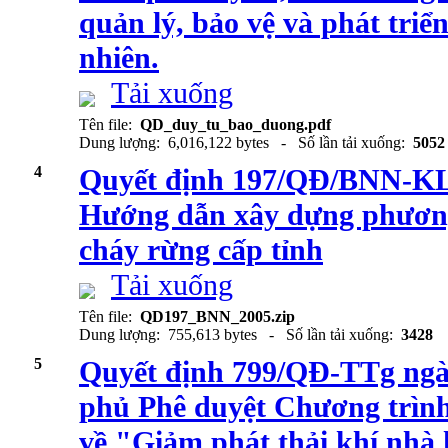
quản lý, bảo vệ và phát triể
nhiên.
Tải xuống
Tên file:
QD_duy_tu_bao_duong.pdf
Dung lượng: 6,016,122 bytes - Số lần tải xuống:
5052
4
Quyết định 197/QĐ/BNN-KL 
Hướng dẫn xây dựng phương
cháy rừng cấp tỉnh
Tải xuống
Tên file:
QD197_BNN_2005.zip
Dung lượng: 755,613 bytes - Số lần tải xuống:
3428
5
Quyết định 799/QĐ-TTg ngà
phủ Phê duyệt Chương trình
về "Giảm phát thải khí nhà 