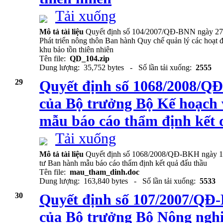
Tải xuống
Mô tả tài liệu
Quyết định số 104/2007/QĐ-BNN ngày 27/
Phát triển nông thôn Ban hành Quy chế quản lý các hoạt đ
khu bảo tồn thiên nhiên
Tên file:
QD_104.zip
Dung lượng: 35,752 bytes - Số lần tải xuống:
2555
29
Quyết định số 1068/2008/Q
của Bộ trưởng Bộ Kế hoạch
mẫu báo cáo thẩm định kết 
Tải xuống
Mô tả tài liệu
Quyết định số 1068/2008/QĐ-BKH ngày 15
tư Ban hành mẫu báo cáo thẩm định kết quả đấu thầu
Tên file:
mau_tham_dinh.doc
Dung lượng: 163,840 bytes - Số lần tải xuống:
5533
30
Quyết định số 107/2007/QĐ
của Bộ trưởng Bộ Nông nghi