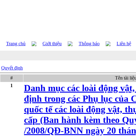
Trang chủ
Giới thiệu
Thông báo
Liên hệ
Quyết định
#
Tên tài liệ
1
Danh mục các loài động vật,
định trong các Phụ lục của
quốc tế các loài động vật, t
cấp (Ban hành kèm theo Quy
/2008/QĐ-BNN ngày 20 thán