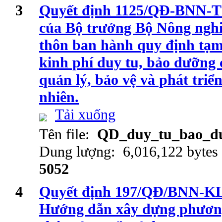
3
Quyết định 1125/QĐ-BNN-T
của Bộ trưởng Bộ Nông nghi
thôn ban hành quy định tạm
kinh phí duy tu, bảo dưỡng 
quản lý, bảo vệ và phát triể
nhiên.
Tải xuống
Tên file:
QD_duy_tu_bao_du
Dung lượng: 6,016,122 bytes
5052
4
Quyết định 197/QĐ/BNN-KL 
Hướng dẫn xây dựng phương