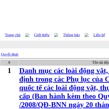
Trang chủ
Giới thiệu
Thông báo
Liên hệ
Quyết định
#
Tên tài liệ
1
Danh mục các loài động vật,
định trong các Phụ lục của
quốc tế các loài động vật, t
cấp (Ban hành kèm theo Quy
/2008/QĐ-BNN ngày 20 thán