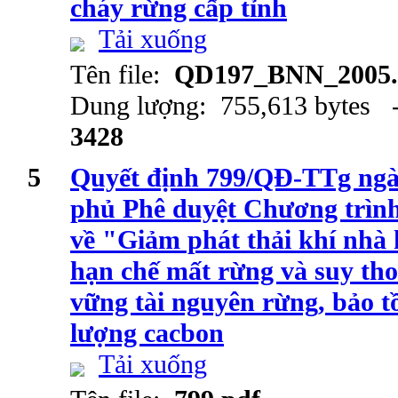
cháy rừng cấp tỉnh
Tải xuống
Tên file:
QD197_BNN_2005.
Dung lượng: 755,613 bytes -
3428
5
Quyết định 799/QĐ-TTg ngà
phủ Phê duyệt Chương trình
về "Giảm phát thải khí nhà 
hạn chế mất rừng và suy tho
vững tài nguyên rừng, bảo t
lượng cacbon
Tải xuống