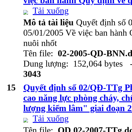
việc ban hành Quy định về q
Tải xuống
Mô tả tài liệu
Quyết định số
05/01/2005 Về việc ban hành 
nuôi nhốt
Tên file:
02-2005-QD-BNN.d
Dung lượng: 152,064 bytes -
3043
15
Quyết định số 02/QĐ-TTg P
cao năng lực phòng cháy, ch
lượng kiểm lâm" giai đoạn 
Tải xuống
Tên file:
QD 02-2007-TTg.d