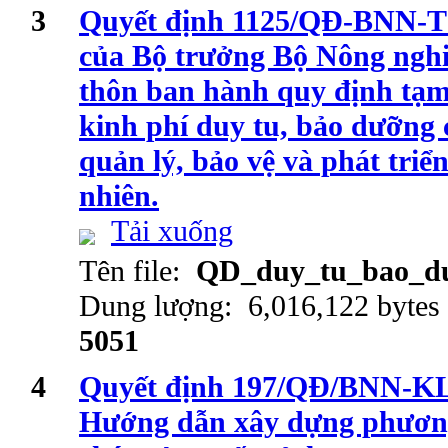
3
Quyết định 1125/QĐ-BNN-T
của Bộ trưởng Bộ Nông nghi
thôn ban hành quy định tạm
kinh phí duy tu, bảo dưỡng 
quản lý, bảo vệ và phát triể
nhiên.
Tải xuống
Tên file:
QD_duy_tu_bao_du
Dung lượng: 6,016,122 bytes
5051
4
Quyết định 197/QĐ/BNN-KL 
Hướng dẫn xây dựng phương