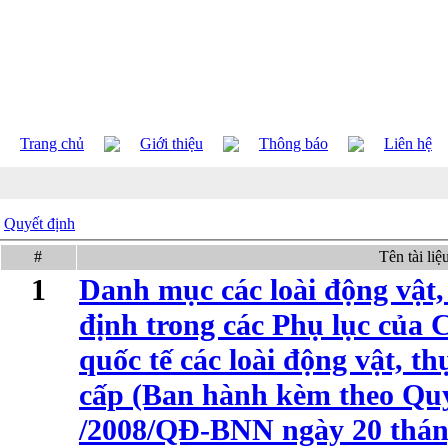
Trang chủ
Giới thiệu
Thông báo
Liên hệ
Quyết định
#
Tên tài liệ
1
Danh mục các loài động vật,
định trong các Phụ lục của
quốc tế các loài động vật, t
cấp (Ban hành kèm theo Quy
/2008/QĐ-BNN ngày 20 thán