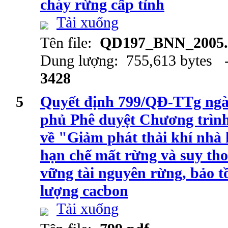
cháy rừng cấp tỉnh
Tải xuống
Tên file:
QD197_BNN_2005.
Dung lượng: 755,613 bytes -
3428
5
Quyết định 799/QĐ-TTg ngà
phủ Phê duyệt Chương trình
về "Giảm phát thải khí nhà 
hạn chế mất rừng và suy tho
vững tài nguyên rừng, bảo t
lượng cacbon
Tải xuống