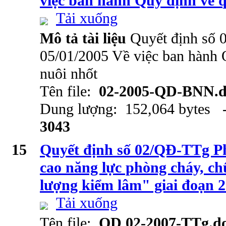
việc ban hành Quy định về q
Tải xuống
Mô tả tài liệu
Quyết định số
05/01/2005 Về việc ban hành 
nuôi nhốt
Tên file:
02-2005-QD-BNN.d
Dung lượng: 152,064 bytes -
3043
15
Quyết định số 02/QĐ-TTg P
cao năng lực phòng cháy, ch
lượng kiểm lâm" giai đoạn 
Tải xuống
Tên file:
QD 02-2007-TTg.d