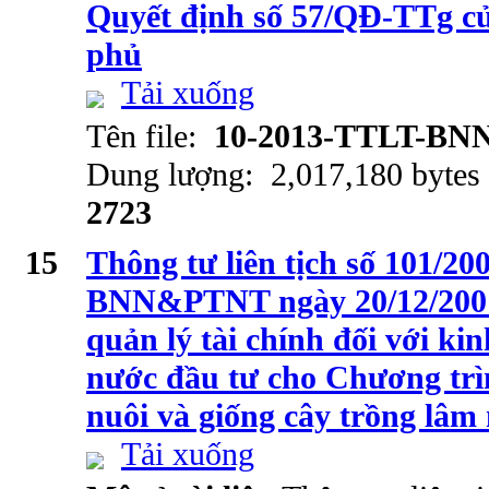
Quyết định số 57/QĐ-TTg c
phủ
Tải xuống
Tên file:
10-2013-TTLT-BN
Dung lượng: 2,017,180 bytes
2723
15
Thông tư liên tịch số 101/
BNN&PTNT ngày 20/12/2001
quản lý tài chính đối với ki
nước đầu tư cho Chương trìn
nuôi và giống cây trồng lâm
Tải xuống