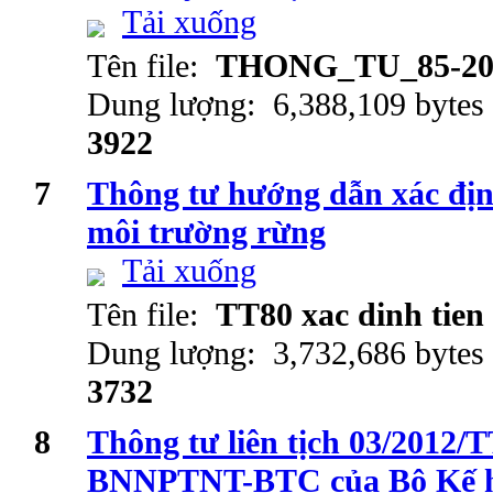
Tải xuống
Tên file:
THONG_TU_85-20
Dung lượng: 6,388,109 bytes
3922
7
Thông tư hướng dẫn xác định
môi trường rừng
Tải xuống
Tên file:
TT80 xac dinh tie
Dung lượng: 3,732,686 bytes
3732
8
Thông tư liên tịch 03/201
BNNPTNT-BTC của Bộ Kế ho