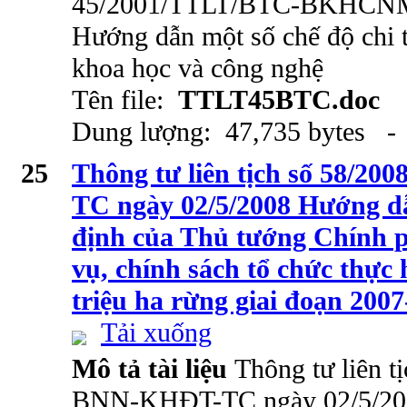
45/2001/TTLT/BTC-BKHCNMT
Hướng dẫn một số chế độ chi t
khoa học và công nghệ
Tên file:
TTLT45BTC.doc
Dung lượng: 47,735 bytes - 
25
Thông tư liên tịch số 58/
TC ngày 02/5/2008 Hướng d
định của Thủ tướng Chính p
vụ, chính sách tổ chức thực
triệu ha rừng giai đoạn 200
Tải xuống
Mô tả tài liệu
Thông tư liên t
BNN-KHĐT-TC ngày 02/5/200