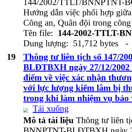
144/2002/TTLT/BNNPTNT-BC
Hướng dẫn việc phối hợp giữa
Công an, Quân đội trong công 
Tên file:
144-2002-TTLT-B
Dung lượng: 51,712 bytes - 
19
Thông tư liên tịch số 147
BLĐTBXH ngày 27/12/2002 
điểm về việc xác nhận thương
với lực lượng kiểm lâm bị t
trong khi làm nhiệm vụ bảo
Tải xuống
Mô tả tài liệu
Thông tư liên t
BNNPTNT-BLĐTBXH ngày 27