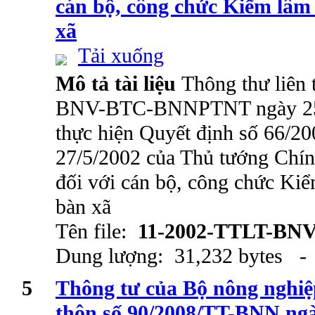
cán bộ, công chức Kiểm lâm 
xã
Tải xuống
Mô tả tài liệu
Thông thư liên 
BNV-BTC-BNNPTNT ngày 25/
thực hiện Quyết định số 66/
27/5/2002 của Thủ tướng Chín
đối với cán bộ, công chức Kiể
bàn xã
Tên file:
11-2002-TTLT-BN
Dung lượng: 31,232 bytes - 
5
Thông tư của Bộ nông nghiệ
thôn số 90/2008/TT-BNN ngà