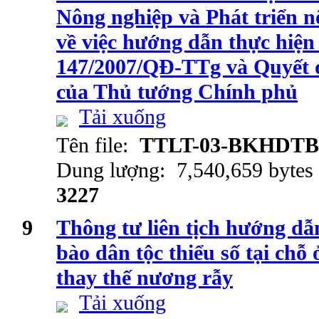
Nông nghiệp và Phát triển n
về việc hướng dẫn thực hiện
147/2007/QĐ-TTg và Quyết 
của Thủ tướng Chính phủ
Tải xuống
Tên file:
TTLT-03-BKHDTB
Dung lượng: 7,540,659 bytes
3227
9
Thông tư liên tịch hướng dẫ
bào dân tộc thiểu số tại chỗ
thay thế nương rẫy
Tải xuống