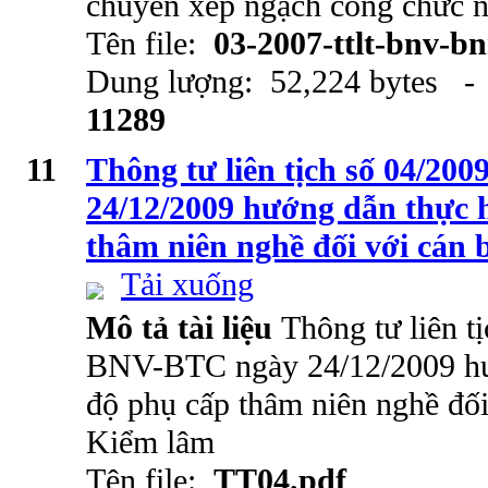
chuyển xếp ngạch công chức 
Tên file:
03-2007-ttlt-bnv-b
Dung lượng: 52,224 bytes - 
11289
11
Thông tư liên tịch số 04/2
24/12/2009 hướng dẫn thực 
thâm niên nghề đối với cán
Tải xuống
Mô tả tài liệu
Thông tư liên t
BNV-BTC ngày 24/12/2009 hư
độ phụ cấp thâm niên nghề đối
Kiểm lâm
Tên file:
TT04.pdf