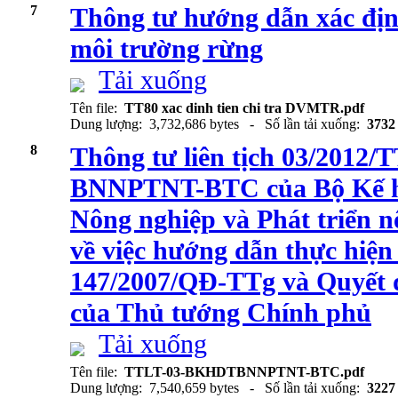
7
Thông tư hướng dẫn xác định
môi trường rừng
Tải xuống
Tên file:
TT80 xac dinh tien chi tra DVMTR.pdf
Dung lượng: 3,732,686 bytes - Số lần tải xuống:
3732
8
Thông tư liên tịch 03/201
BNNPTNT-BTC của Bộ Kế ho
Nông nghiệp và Phát triển n
về việc hướng dẫn thực hiện
147/2007/QĐ-TTg và Quyết 
của Thủ tướng Chính phủ
Tải xuống
Tên file:
TTLT-03-BKHDTBNNPTNT-BTC.pdf
Dung lượng: 7,540,659 bytes - Số lần tải xuống:
3227