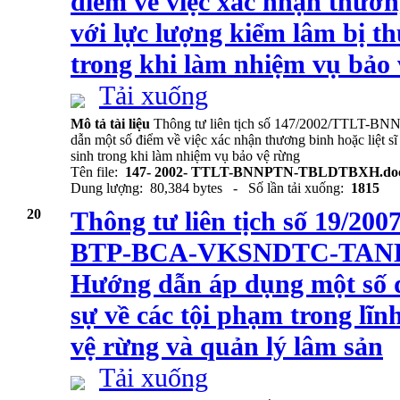
điểm về việc xác nhận thương
với lực lượng kiểm lâm bị t
trong khi làm nhiệm vụ bảo
Tải xuống
Mô tả tài liệu
Thông tư liên tịch số 147/2002/TTLT
dẫn một số điểm về việc xác nhận thương binh hoặc liệt sĩ
sinh trong khi làm nhiệm vụ bảo vệ rừng
Tên file:
147- 2002- TTLT-BNNPTN-TBLDTBXH.do
Dung lượng: 80,384 bytes - Số lần tải xuống:
1815
20
Thông tư liên tịch số 19/
BTP-BCA-VKSNDTC-TANDT
Hướng dẫn áp dụng một số đ
sự về các tội phạm trong lĩn
vệ rừng và quản lý lâm sản
Tải xuống