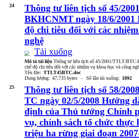
24
Thông tư liên tịch số 45/2
BKHCNMT ngày 18/6/2001 H
độ chi tiêu đối với các nhiệ
nghệ
Tải xuống
Mô tả tài liệu
Thông tư liên tịch số 45/2001/TTLT/BT
chế độ chi tiêu đối với các nhiệm vụ khoa học và công ng
Tên file:
TTLT45BTC.doc
Dung lượng: 47,735 bytes - Số lần tải xuống:
1892
25
Thông tư liên tịch số 58/
TC ngày 02/5/2008 Hướng d
định của Thủ tướng Chính p
vụ, chính sách tổ chức thực
triệu ha rừng giai đoạn 200