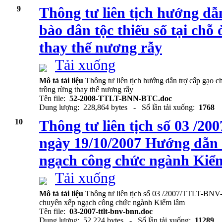
9
Thông tư liên tịch hướng dẫ
bào dân tộc thiểu số tại chỗ
thay thế nương rẫy
Tải xuống
Mô tả tài liệu
Thông tư liên tịch hướng dẫn trợ cấp gạo ch
trồng rừng thay thế nương rẫy
Tên file:
52-2008-TTLT-BNN-BTC.doc
Dung lượng: 228,864 bytes - Số lần tải xuống:
1768
10
Thông tư liên tịch số 03 /
ngày 19/10/2007 Hướng dẫn 
ngạch công chức ngành Kiể
Tải xuống
Mô tả tài liệu
Thông tư liên tịch số 03 /2007/TTLT-BN
chuyển xếp ngạch công chức ngành Kiểm lâm
Tên file:
03-2007-ttlt-bnv-bnn.doc
Dung lượng: 52,224 bytes - Số lần tải xuống:
11289