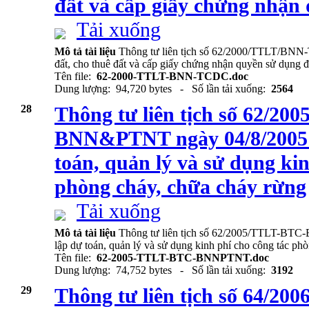
đất và cấp giấy chứng nhận
Tải xuống
Mô tả tài liệu
Thông tư liên tịch số 62/2000/TTLT/BNN
đất, cho thuê đất và cấp giấy chứng nhận quyền sử dụng đ
Tên file:
62-2000-TTLT-BNN-TCDC.doc
Dung lượng: 94,720 bytes - Số lần tải xuống:
2564
28
Thông tư liên tịch số 62/2
BNN&PTNT ngày 04/8/2005 
toán, quản lý và sử dụng kin
phòng cháy, chữa cháy rừng
Tải xuống
Mô tả tài liệu
Thông tư liên tịch số 62/2005/TTLT-BT
lập dự toán, quản lý và sử dụng kinh phí cho công tác ph
Tên file:
62-2005-TTLT-BTC-BNNPTNT.doc
Dung lượng: 74,752 bytes - Số lần tải xuống:
3192
29
Thông tư liên tịch số 64/