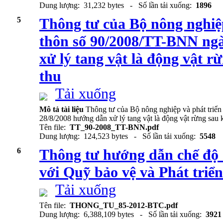
Dung lượng: 31,232 bytes - Số lần tải xuống:
1896
5
Thông tư của Bộ nông nghiệ
thôn số 90/2008/TT-BNN ngà
xử lý tang vật là động vật rừ
thu
Tải xuống
Mô tả tài liệu
Thông tư của Bộ nông nghiệp và phát tri
28/8/2008 hướng dẫn xử lý tang vật là động vật rừng sau k
Tên file:
TT_90-2008_TT-BNN.pdf
Dung lượng: 124,523 bytes - Số lần tải xuống:
5548
6
Thông tư hướng dẫn chế độ q
với Quỹ bảo vệ và Phát triể
Tải xuống
Tên file:
THONG_TU_85-2012-BTC.pdf
Dung lượng: 6,388,109 bytes - Số lần tải xuống:
3921