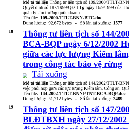
Mô tả tài liệu
Thông tư liên tịch số 109/2000/TTLT/BN
Quyết định số 187/1999/QĐ-TTg ngày 16/9/1999 của Thủ 
quản lý lâm trường quốc doanh
Tên file:
109-2000-TTLT-BNN-BTC.doc
Dung lượng: 92,672 bytes - Số lần tải xuống:
1577
18
Thông tư liên tịch số 144
BCA-BQP ngày 6/12/2002 Hư
giữa các lực lượng Kiểm lâ
trong công tác bảo vệ rừng
Tải xuống
Mô tả tài liệu
Thông tư liên tịch số 144/2002/TTLT/
việc phối hợp giữa các lực lượng Kiểm lâm, Công an, Quâ
Tên file:
144-2002-TTLT-BNNPTNT-BCA-BQP.doc
Dung lượng: 51,712 bytes - Số lần tải xuống:
2489
19
Thông tư liên tịch số 147
BLĐTBXH ngày 27/12/2002 