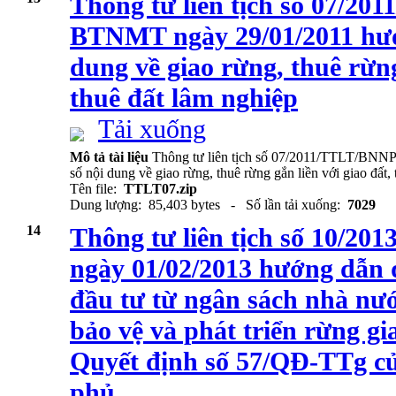
Thông tư liên tịch số 07/
BTNMT ngày 29/01/2011 hướ
dung về giao rừng, thuê rừng
thuê đất lâm nghiệp
Tải xuống
Mô tả tài liệu
Thông tư liên tịch số 07/2011/TTLT/BN
số nội dung về giao rừng, thuê rừng gắn liền với giao đất,
Tên file:
TTLT07.zip
Dung lượng: 85,403 bytes - Số lần tải xuống:
7029
14
Thông tư liên tịch số 10
ngày 01/02/2013 hướng dẫn 
đầu tư từ ngân sách nhà nư
bảo vệ và phát triển rừng gi
Quyết định số 57/QĐ-TTg c
phủ