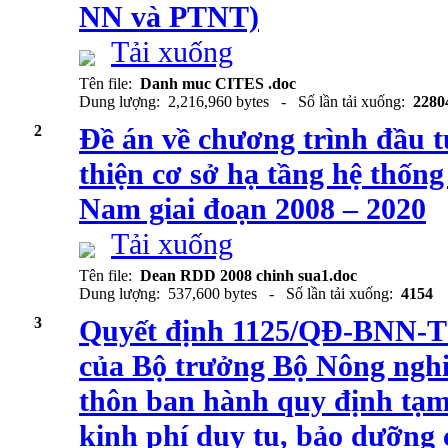
NN và PTNT)
Tải xuống
Tên file:
Danh muc CITES .doc
Dung lượng: 2,216,960 bytes - Số lần tải xuống:
2280
2
Đề án về chương trình đầu 
thiện cơ sở hạ tầng hệ thốn
Nam giai đoạn 2008 – 2020
Tải xuống
Tên file:
Dean RDD 2008 chinh sua1.doc
Dung lượng: 537,600 bytes - Số lần tải xuống:
4154
3
Quyết định 1125/QĐ-BNN-T
của Bộ trưởng Bộ Nông nghi
thôn ban hành quy định tạm
kinh phí duy tu, bảo dưỡng 