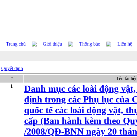
Trang chủ
Giới thiệu
Thông báo
Liên hệ
Quyết định
#
Tên tài liệ
1
Danh mục các loài động vật,
định trong các Phụ lục của
quốc tế các loài động vật, t
cấp (Ban hành kèm theo Quy
/2008/QĐ-BNN ngày 20 thán