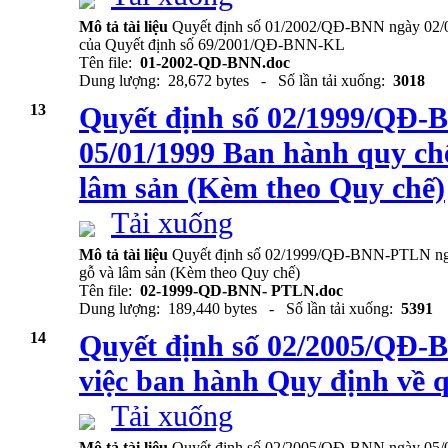
Mô tả tài liệu
Quyết định số 01/2002/QĐ-BNN ngày 02/01
của Quyết định số 69/2001/QĐ-BNN-KL
Tên file:
01-2002-QD-BNN.doc
Dung lượng: 28,672 bytes - Số lần tải xuống:
3018
13
Quyết định số 02/1999/QĐ
05/01/1999 Ban hành quy chế
lâm sản (Kèm theo Quy chế)
Tải xuống
Mô tả tài liệu
Quyết định số 02/1999/QĐ-BNN-PTLN ngày
gỗ và lâm sản (Kèm theo Quy chế)
Tên file:
02-1999-QD-BNN- PTLN.doc
Dung lượng: 189,440 bytes - Số lần tải xuống:
5391
14
Quyết định số 02/2005/QĐ-
việc ban hành Quy định về q
Tải xuống
Mô tả tài liệu
Quyết định số 02/2005/QĐ-BNN ngày 05/01