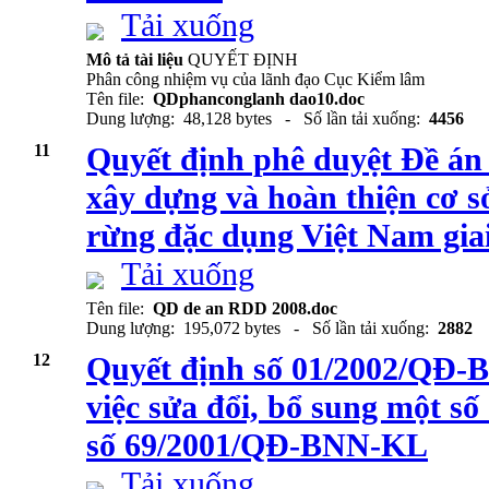
Tải xuống
Mô tả tài liệu
QUYẾT ĐỊNH
Phân công nhiệm vụ của lãnh đạo Cục Kiểm lâm
Tên file:
QDphanconglanh dao10.doc
Dung lượng: 48,128 bytes - Số lần tải xuống:
4456
11
Quyết định phê duyệt Đề án
xây dựng và hoàn thiện cơ s
rừng đặc dụng Việt Nam gia
Tải xuống
Tên file:
QD de an RDD 2008.doc
Dung lượng: 195,072 bytes - Số lần tải xuống:
2882
12
Quyết định số 01/2002/QĐ-
việc sửa đổi, bổ sung một s
số 69/2001/QĐ-BNN-KL
Tải xuống