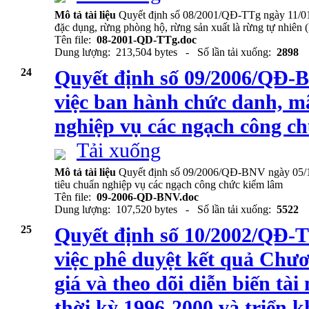
Mô tả tài liệu
Quyết định số 08/2001/QĐ-TTg ngày 11/01
đặc dụng, rừng phòng hộ, rừng sản xuất là rừng tự nhiên 
Tên file:
08-2001-QD-TTg.doc
Dung lượng: 213,504 bytes - Số lần tải xuống:
2898
24
Quyết định số 09/2006/QĐ-B
việc ban hành chức danh, mã
nghiệp vụ các ngạch công c
Tải xuống
Mô tả tài liệu
Quyết định số 09/2006/QĐ-BNV ngày 05/10
tiêu chuẩn nghiệp vụ các ngạch công chức kiểm lâm
Tên file:
09-2006-QD-BNV.doc
Dung lượng: 107,520 bytes - Số lần tải xuống:
5522
25
Quyết định số 10/2002/QĐ-T
việc phê duyệt kết quả Chươ
giá và theo dõi diễn biến tà
thời kỳ 1996-2000 và triển kh