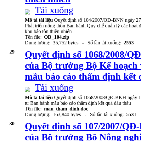
Tải xuống
Mô tả tài liệu
Quyết định số 104/2007/QĐ-BNN ngày 27/
Phát triển nông thôn Ban hành Quy chế quản lý các hoạt đ
khu bảo tồn thiên nhiên
Tên file:
QD_104.zip
Dung lượng: 35,752 bytes - Số lần tải xuống:
2553
29
Quyết định số 1068/2008/Q
của Bộ trưởng Bộ Kế hoạch
mẫu báo cáo thẩm định kết 
Tải xuống
Mô tả tài liệu
Quyết định số 1068/2008/QĐ-BKH ngày 15
tư Ban hành mẫu báo cáo thẩm định kết quả đấu thầu
Tên file:
mau_tham_dinh.doc
Dung lượng: 163,840 bytes - Số lần tải xuống:
5531
30
Quyết định số 107/2007/QĐ
của Bộ trưởng Bộ Nông nghi