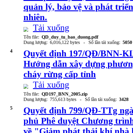
quản lý, bảo vệ và phát triể
nhiên.
Tải xuống
Tên file:
QD_duy_tu_bao_duong.pdf
Dung lượng: 6,016,122 bytes - Số lần tải xuống:
5050
4
Quyết định 197/QĐ/BNN-KL 
Hướng dẫn xây dựng phương
cháy rừng cấp tỉnh
Tải xuống
Tên file:
QD197_BNN_2005.zip
Dung lượng: 755,613 bytes - Số lần tải xuống:
3428
5
Quyết định 799/QĐ-TTg ngà
phủ Phê duyệt Chương trình
về "Giảm phát thải khí nhà 