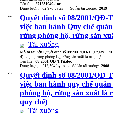
Tên file:
271251049.doc
Dung lượng: 62,976 bytes - Số lần tải xuống:
2019
22
Quyết định số 08/2001/QĐ-T
việc ban hành Quy chế quản
rừng phòng hộ, rừng sản xuấ
Tải xuống
Mô tả tài liệu
Quyết định số 08/2001/QĐ-TTg ngày 11/01
đặc dụng, rừng phòng hộ, rừng sản xuất là rừng tự nhiên
Tên file:
08-2001-QD-TTg.doc
Dung lượng: 213,504 bytes - Số lần tải xuống:
2908
23
Quyết định số 08/2001/QĐ-T
việc ban hành quy chế quản
phòng hộ, rừng sản xuất là 
quy chế)
Tải xuống