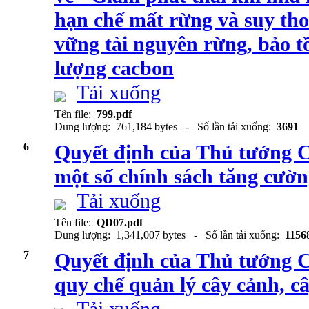
hạn chế mất rừng và suy tho
vững tài nguyên rừng, bảo t
lượng cacbon
Tải xuống
Tên file:
799.pdf
Dung lượng: 761,184 bytes - Số lần tải xuống:
3691
6
Quyết định của Thủ tướng 
một số chính sách tăng cườn
Tải xuống
Tên file:
QD07.pdf
Dung lượng: 1,341,007 bytes - Số lần tải xuống:
1156
7
Quyết định của Thủ tướng 
quy chế quản lý cây cảnh, c