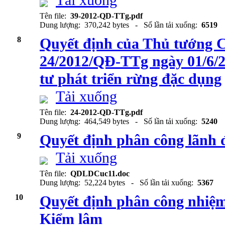
Tải xuống
Tên file:
39-2012-QD-TTg.pdf
Dung lượng: 370,242 bytes - Số lần tải xuống:
6519
8
Quyết định của Thủ tướng 
24/2012/QĐ-TTg ngày 01/6/2
tư phát triển rừng đặc dụng
Tải xuống
Tên file:
24-2012-QD-TTg.pdf
Dung lượng: 464,549 bytes - Số lần tải xuống:
5240
9
Quyết định phân công lãnh
Tải xuống
Tên file:
QDLDCuc11.doc
Dung lượng: 52,224 bytes - Số lần tải xuống:
5367
10
Quyết định phân công nhiệm
Kiểm lâm