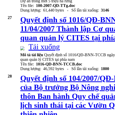
Dự án trồng mới 5 triệu ha rừng
Tên file:
100-2007-QD-TTg.doc
Dung lượng: 61,440 bytes - Số lần tải xuống:
3146
27
Quyết định số 1016/QĐ-B
11/04/2007 Thành lập Cơ qu
quan quản lý CITES tại ph
Tải xuống
Mô tả tài liệu
Quyết định số 1016/QĐ-BNN-TCCB ngày 11
quan quản lý CITES tại phía nam
Tên file:
1016-QD-BNN-TCCB.doc
Dung lượng: 46,592 bytes - Số lần tải xuống:
1800
28
Quyết định số 104/2007/QĐ
của Bộ trưởng Bộ Nông nghi
thôn Ban hành Quy chế quản
lịch sinh thái tại các Vườn 
thiên nhiên