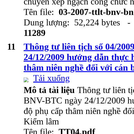
chuyển xếp ngạch công chức 
Tên file:
03-2007-ttlt-bnv-b
Dung lượng: 52,224 bytes - 
11289
11
Thông tư liên tịch số 04/2
24/12/2009 hướng dẫn thực 
thâm niên nghề đối với cán
Tải xuống
Mô tả tài liệu
Thông tư liên t
BNV-BTC ngày 24/12/2009 hư
độ phụ cấp thâm niên nghề đối
Kiểm lâm
Tên file:
TT04.pdf