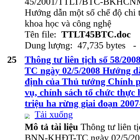
45/2001/TTLT/BTC-BKHCNMT
Hướng dẫn một số chế độ chi t
khoa học và công nghệ
Tên file:
TTLT45BTC.doc
Dung lượng: 47,735 bytes - 
25
Thông tư liên tịch số 58/
TC ngày 02/5/2008 Hướng d
định của Thủ tướng Chính p
vụ, chính sách tổ chức thực
triệu ha rừng giai đoạn 200
Tải xuống
Mô tả tài liệu
Thông tư liên t
BNN-KHĐT-TC ngày 02/5/200