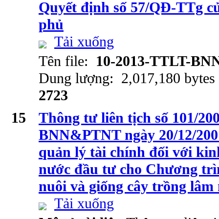
Quyết định số 57/QĐ-TTg c
phủ
Tải xuống
Tên file:
10-2013-TTLT-BN
Dung lượng: 2,017,180 bytes
2723
15
Thông tư liên tịch số 101/
BNN&PTNT ngày 20/12/2001
quản lý tài chính đối với ki
nước đầu tư cho Chương trìn
nuôi và giống cây trồng lâm
Tải xuống