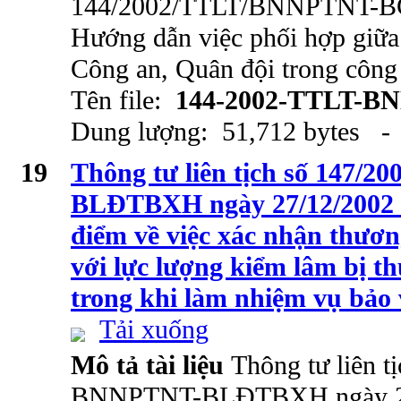
144/2002/TTLT/BNNPTNT-BC
Hướng dẫn việc phối hợp giữa
Công an, Quân đội trong công 
Tên file:
144-2002-TTLT-B
Dung lượng: 51,712 bytes - 
19
Thông tư liên tịch số 147
BLĐTBXH ngày 27/12/2002 
điểm về việc xác nhận thương
với lực lượng kiểm lâm bị t
trong khi làm nhiệm vụ bảo
Tải xuống
Mô tả tài liệu
Thông tư liên t
BNNPTNT-BLĐTBXH ngày 27