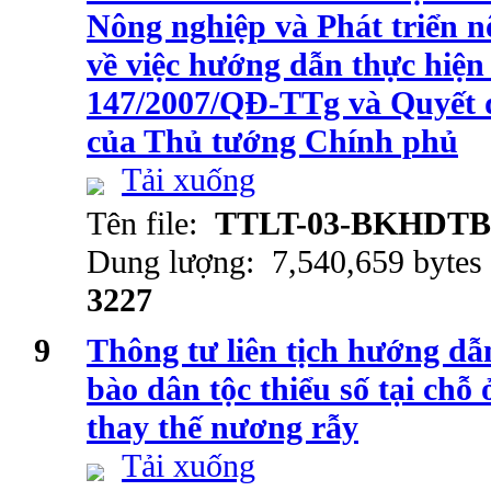
Nông nghiệp và Phát triển n
về việc hướng dẫn thực hiện
147/2007/QĐ-TTg và Quyết 
của Thủ tướng Chính phủ
Tải xuống
Tên file:
TTLT-03-BKHDTB
Dung lượng: 7,540,659 bytes
3227
9
Thông tư liên tịch hướng dẫ
bào dân tộc thiểu số tại chỗ
thay thế nương rẫy
Tải xuống