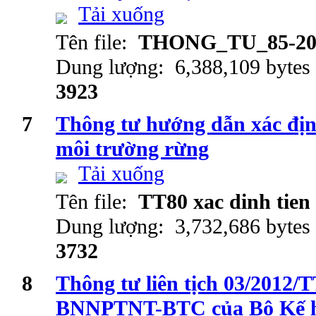
Tải xuống
Tên file:
THONG_TU_85-20
Dung lượng: 6,388,109 bytes
3923
7
Thông tư hướng dẫn xác định
môi trường rừng
Tải xuống
Tên file:
TT80 xac dinh tie
Dung lượng: 3,732,686 bytes
3732
8
Thông tư liên tịch 03/201
BNNPTNT-BTC của Bộ Kế ho