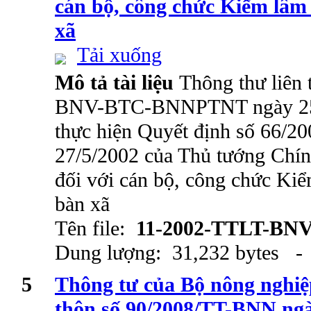
cán bộ, công chức Kiểm lâm 
xã
Tải xuống
Mô tả tài liệu
Thông thư liên 
BNV-BTC-BNNPTNT ngày 25/
thực hiện Quyết định số 66/
27/5/2002 của Thủ tướng Chín
đối với cán bộ, công chức Kiể
bàn xã
Tên file:
11-2002-TTLT-BN
Dung lượng: 31,232 bytes - 
5
Thông tư của Bộ nông nghiệ
thôn số 90/2008/TT-BNN ngà