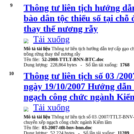
9
Thông tư liên tịch hướng dẫ
bào dân tộc thiểu số tại chỗ
thay thế nương rẫy
Tải xuống
Mô tả tài liệu
Thông tư liên tịch hướng dẫn trợ cấp gạo ch
trồng rừng thay thế nương rẫy
Tên file:
52-2008-TTLT-BNN-BTC.doc
Dung lượng: 228,864 bytes - Số lần tải xuống:
1768
10
Thông tư liên tịch số 03 /
ngày 19/10/2007 Hướng dẫn 
ngạch công chức ngành Kiể
Tải xuống
Mô tả tài liệu
Thông tư liên tịch số 03 /2007/TTLT-BN
chuyển xếp ngạch công chức ngành Kiểm lâm
Tên file:
03-2007-ttlt-bnv-bnn.doc
Dung lượng: 52,224 bytes - Số lần tải xuống:
11289