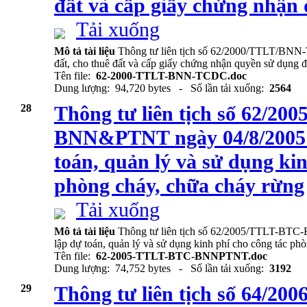
đất và cấp giấy chứng nhận
Tải xuống
Mô tả tài liệu
Thông tư liên tịch số 62/2000/TTLT/BNN
đất, cho thuê đất và cấp giấy chứng nhận quyền sử dụng đ
Tên file:
62-2000-TTLT-BNN-TCDC.doc
Dung lượng: 94,720 bytes - Số lần tải xuống:
2564
28
Thông tư liên tịch số 62/2
BNN&PTNT ngày 04/8/2005 
toán, quản lý và sử dụng kin
phòng cháy, chữa cháy rừng
Tải xuống
Mô tả tài liệu
Thông tư liên tịch số 62/2005/TTLT-BT
lập dự toán, quản lý và sử dụng kinh phí cho công tác ph
Tên file:
62-2005-TTLT-BTC-BNNPTNT.doc
Dung lượng: 74,752 bytes - Số lần tải xuống:
3192
29
Thông tư liên tịch số 64/2