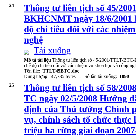
24
Thông tư liên tịch số 45/2
BKHCNMT ngày 18/6/2001 H
độ chi tiêu đối với các nhiệ
nghệ
Tải xuống
Mô tả tài liệu
Thông tư liên tịch số 45/2001/TTLT/BT
chế độ chi tiêu đối với các nhiệm vụ khoa học và công ng
Tên file:
TTLT45BTC.doc
Dung lượng: 47,735 bytes - Số lần tải xuống:
1890
25
Thông tư liên tịch số 58/
TC ngày 02/5/2008 Hướng d
định của Thủ tướng Chính p
vụ, chính sách tổ chức thực
triệu ha rừng giai đoạn 200