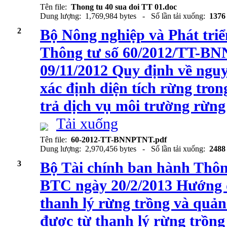
Tên file:
Thong tu 40 sua doi TT 01.doc
Dung lượng: 1,769,984 bytes - Số lần tải xuống:
1376
2
Bộ Nông nghiệp và Phát tri
Thông tư số 60/2012/TT-B
09/11/2012 Quy định về ngu
xác định diện tích rừng tron
trả dịch vụ môi trường rừng
Tải xuống
Tên file:
60-2012-TT-BNNPTNT.pdf
Dung lượng: 2,970,456 bytes - Số lần tải xuống:
2488
3
Bộ Tài chính ban hành Thôn
BTC ngày 20/2/2013 Hướng d
thanh lý rừng trồng và quản 
được từ thanh lý rừng trồn