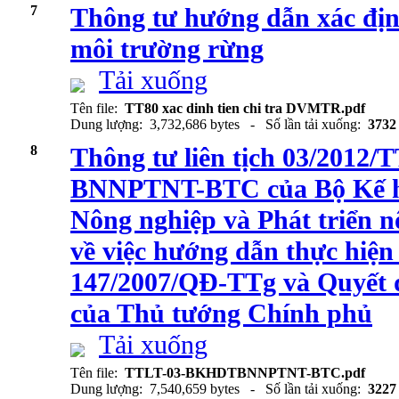
7
Thông tư hướng dẫn xác định
môi trường rừng
Tải xuống
Tên file:
TT80 xac dinh tien chi tra DVMTR.pdf
Dung lượng: 3,732,686 bytes - Số lần tải xuống:
3732
8
Thông tư liên tịch 03/201
BNNPTNT-BTC của Bộ Kế ho
Nông nghiệp và Phát triển n
về việc hướng dẫn thực hiện
147/2007/QĐ-TTg và Quyết 
của Thủ tướng Chính phủ
Tải xuống
Tên file:
TTLT-03-BKHDTBNNPTNT-BTC.pdf
Dung lượng: 7,540,659 bytes - Số lần tải xuống:
3227