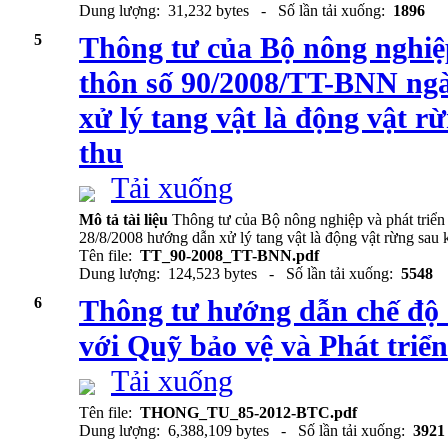
Dung lượng: 31,232 bytes - Số lần tải xuống:
1896
5
Thông tư của Bộ nông nghiệ
thôn số 90/2008/TT-BNN ngà
xử lý tang vật là động vật rừ
thu
Tải xuống
Mô tả tài liệu
Thông tư của Bộ nông nghiệp và phát tri
28/8/2008 hướng dẫn xử lý tang vật là động vật rừng sau k
Tên file:
TT_90-2008_TT-BNN.pdf
Dung lượng: 124,523 bytes - Số lần tải xuống:
5548
6
Thông tư hướng dẫn chế độ q
với Quỹ bảo vệ và Phát triể
Tải xuống
Tên file:
THONG_TU_85-2012-BTC.pdf
Dung lượng: 6,388,109 bytes - Số lần tải xuống:
3921