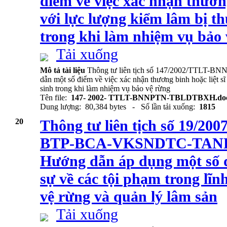
điểm về việc xác nhận thương
với lực lượng kiểm lâm bị t
trong khi làm nhiệm vụ bảo
Tải xuống
Mô tả tài liệu
Thông tư liên tịch số 147/2002/TTLT
dẫn một số điểm về việc xác nhận thương binh hoặc liệt sĩ
sinh trong khi làm nhiệm vụ bảo vệ rừng
Tên file:
147- 2002- TTLT-BNNPTN-TBLDTBXH.do
Dung lượng: 80,384 bytes - Số lần tải xuống:
1815
20
Thông tư liên tịch số 19/
BTP-BCA-VKSNDTC-TANDT
Hướng dẫn áp dụng một số đ
sự về các tội phạm trong lĩn
vệ rừng và quản lý lâm sản
Tải xuống