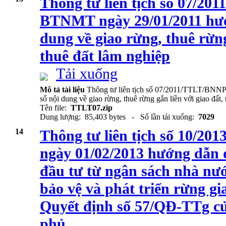
Thông tư liên tịch số 07/
BTNMT ngày 29/01/2011 hướ
dung về giao rừng, thuê rừng
thuê đất lâm nghiệp
Tải xuống
Mô tả tài liệu
Thông tư liên tịch số 07/2011/TTLT/BN
số nội dung về giao rừng, thuê rừng gắn liền với giao đất,
Tên file:
TTLT07.zip
Dung lượng: 85,403 bytes - Số lần tải xuống:
7029
14
Thông tư liên tịch số 10
ngày 01/02/2013 hướng dẫn 
đầu tư từ ngân sách nhà nư
bảo vệ và phát triển rừng gi
Quyết định số 57/QĐ-TTg c
phủ