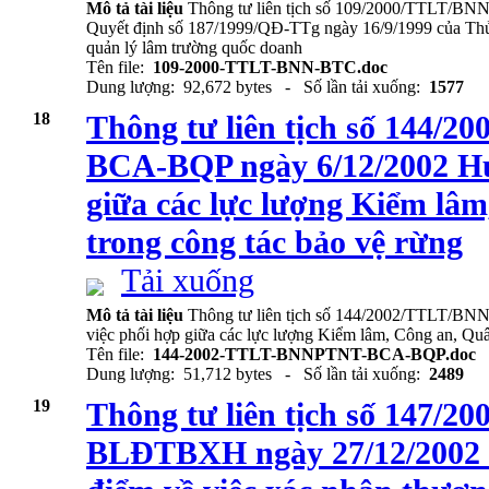
Mô tả tài liệu
Thông tư liên tịch số 109/2000/TTLT/BN
Quyết định số 187/1999/QĐ-TTg ngày 16/9/1999 của Thủ 
quản lý lâm trường quốc doanh
Tên file:
109-2000-TTLT-BNN-BTC.doc
Dung lượng: 92,672 bytes - Số lần tải xuống:
1577
18
Thông tư liên tịch số 144
BCA-BQP ngày 6/12/2002 Hư
giữa các lực lượng Kiểm lâ
trong công tác bảo vệ rừng
Tải xuống
Mô tả tài liệu
Thông tư liên tịch số 144/2002/TTLT/
việc phối hợp giữa các lực lượng Kiểm lâm, Công an, Quâ
Tên file:
144-2002-TTLT-BNNPTNT-BCA-BQP.doc
Dung lượng: 51,712 bytes - Số lần tải xuống:
2489
19
Thông tư liên tịch số 147
BLĐTBXH ngày 27/12/2002 