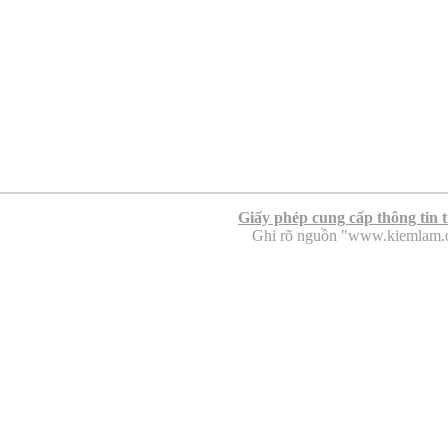
Giấy phép cung cấp thông tin 
Ghi rõ nguồn "www.kiemlam.org