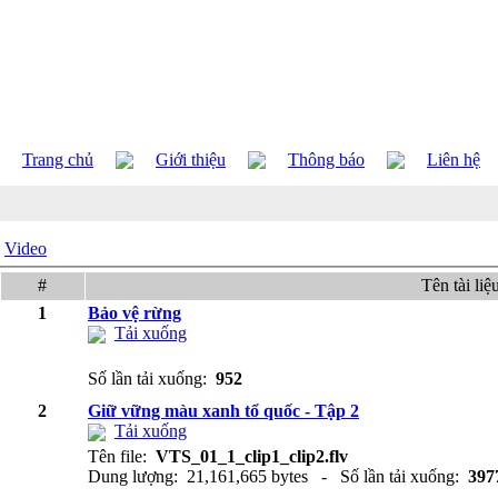
Trang chủ
Giới thiệu
Thông báo
Liên hệ
Video
#
Tên tài liệ
1
Bảo vệ rừng
Tải xuống
Số lần tải xuống:
952
2
Giữ vững màu xanh tổ quốc - Tập 2
Tải xuống
Tên file:
VTS_01_1_clip1_clip2.flv
Dung lượng: 21,161,665 bytes - Số lần tải xuống:
397