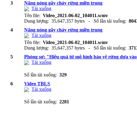
3
Nắng nóng gây cháy rừng miền trung
Tải xuống
Tên file:
Video_2021-06-02_104011.wmv
Dung lượng: 35,647,357 bytes - Số lần tải xuống:
804
4
Nắng nóng gây cháy rừng miền trung
Tải xuống
Tên file:
Video_2021-06-02_104011.wmv
Dung lượng: 35,647,357 bytes - Số lần tải xuống:
371
5
Phóng sự: "Hiệu quả từ mô hình bảo vệ rừng dựa và
Tải xuống
Số lần tải xuống:
329
6
Video TBLS
Tải xuống
Số lần tải xuống:
2281