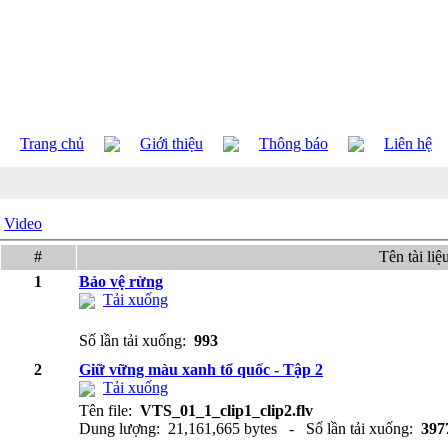
Trang chủ
Giới thiệu
Thông báo
Liên hệ
Video
#
Tên tài liệ
1
Bảo vệ rừng
Tải xuống
Số lần tải xuống:
993
2
Giữ vững màu xanh tổ quốc - Tập 2
Tải xuống
Tên file:
VTS_01_1_clip1_clip2.flv
Dung lượng: 21,161,665 bytes - Số lần tải xuống:
397