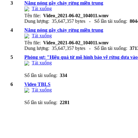
3
Nắng nóng gây cháy rừng miền trung
Tải xuống
Tên file:
Video_2021-06-02_104011.wmv
Dung lượng: 35,647,357 bytes - Số lần tải xuống:
804
4
Nắng nóng gây cháy rừng miền trung
Tải xuống
Tên file:
Video_2021-06-02_104011.wmv
Dung lượng: 35,647,357 bytes - Số lần tải xuống:
371
5
Phóng sự: "Hiệu quả từ mô hình bảo vệ rừng dựa và
Tải xuống
Số lần tải xuống:
334
6
Video TBLS
Tải xuống
Số lần tải xuống:
2281