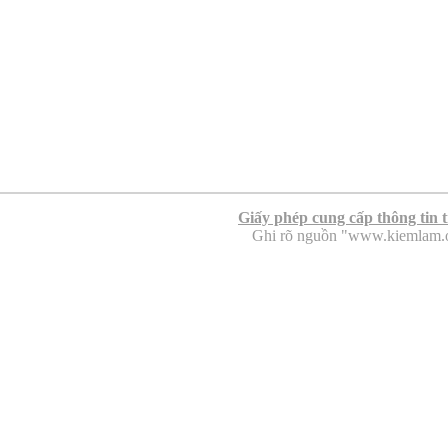
Giấy phép cung cấp thông tin 
Ghi rõ nguồn "www.kiemlam.org