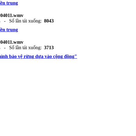
ền trung
104011.wmv
s - Số lần tải xuống:
8043
ền trung
104011.wmv
s - Số lần tải xuống:
3713
hình bảo vệ rừng dựa vào cộng đồng"