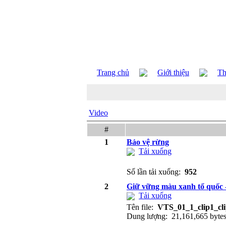
Trang chủ
Giới thiệu
Th
Video
#
1
Bảo vệ rừng
Tải xuống
Số lần tải xuống:
952
2
Giữ vững màu xanh tổ quốc 
Tải xuống
Tên file:
VTS_01_1_clip1_cli
Dung lượng: 21,161,665 byte