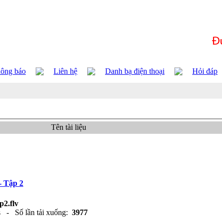
ông báo
Liên hệ
Danh bạ điện thoại
Hỏi đáp
Tên tài liệu
- Tập 2
p2.flv
s - Số lần tải xuống:
3977