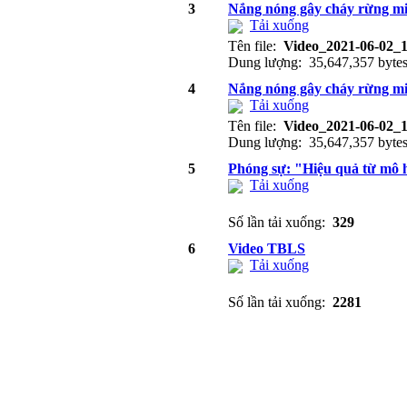
3
Nắng nóng gây cháy rừng mi
Tải xuống
Tên file:
Video_2021-06-02_
Dung lượng: 35,647,357 byte
4
Nắng nóng gây cháy rừng mi
Tải xuống
Tên file:
Video_2021-06-02_
Dung lượng: 35,647,357 byte
5
Phóng sự: "Hiệu quả từ mô 
Tải xuống
Số lần tải xuống:
329
6
Video TBLS
Tải xuống
Số lần tải xuống:
2281