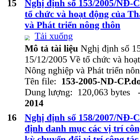
15
Nghị định số 153/2005/NĐ-C
tổ chức và hoạt động của T
và Phát triển nông thôn
Tải xuống
Mô tả tài liệu
Nghị định số 
15/12/2005 Về tổ chức và hoạt
Nông nghiệp và Phát triển nôn
Tên file:
153-2005-ND-CP.d
Dung lượng: 120,063 bytes -
2014
16
Nghị định số 158/2007/NĐ-C
định danh mục các vị trí côn
kỳ chuyển đổi vị trí công tác