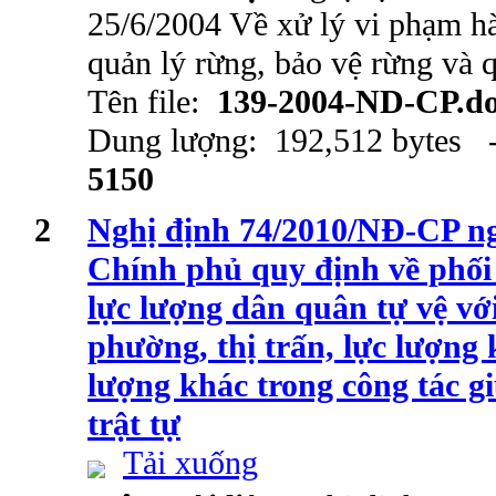
25/6/2004 Về xử lý vi phạm hà
quản lý rừng, bảo vệ rừng và 
Tên file:
139-2004-ND-CP.d
Dung lượng: 192,512 bytes -
5150
2
Nghị định 74/2010/NĐ-CP ng
Chính phủ quy định về phối
lực lượng dân quân tự vệ với
phường, thị trấn, lực lượng 
lượng khác trong công tác gi
trật tự
Tải xuống