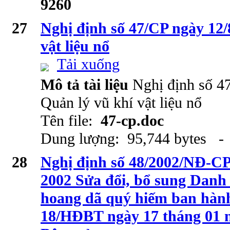
9260
27
Nghị định số 47/CP ngày 12/
vật liệu nổ
Tải xuống
Mô tả tài liệu
Nghị định số 4
Quản lý vũ khí vật liệu nổ
Tên file:
47-cp.doc
Dung lượng: 95,744 bytes - 
28
Nghị định số 48/2002/NĐ-CP
2002 Sửa đổi, bổ sung Danh 
hoang dã quý hiếm ban hành
18/HĐBT ngày 17 tháng 01 