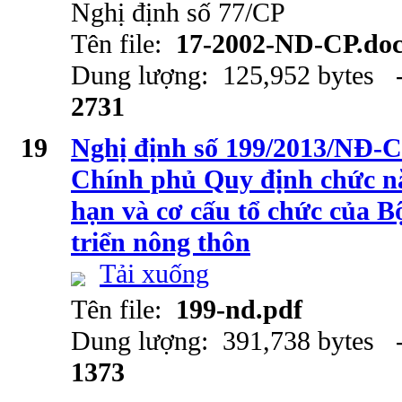
Nghị định số 77/CP
Tên file:
17-2002-ND-CP.do
Dung lượng: 125,952 bytes -
2731
19
Nghị định số 199/2013/NĐ-C
Chính phủ Quy định chức n
hạn và cơ cấu tổ chức của B
triển nông thôn
Tải xuống
Tên file:
199-nd.pdf
Dung lượng: 391,738 bytes -
1373