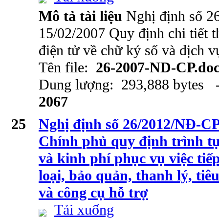
Mô tả tài liệu
Nghị định số 
15/02/2007 Quy định chi tiết t
điện tử về chữ ký số và dịch 
Tên file:
26-2007-ND-CP.do
Dung lượng: 293,888 bytes -
2067
25
Nghị định số 26/2012/NĐ-CP
Chính phủ quy định trình tự
và kinh phí phục vụ việc ti
loại, bảo quản, thanh lý, tiê
và công cụ hỗ trợ
Tải xuống