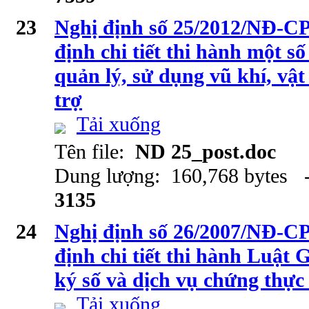
23
Nghị định số 25/2012/NĐ-C
định chi tiết thi hành một s
quản lý, sử dụng vũ khí, vật
trợ
Tải xuống
Tên file:
ND 25_post.doc
Dung lượng: 160,768 bytes -
3135
24
Nghị định số 26/2007/NĐ-CP
định chi tiết thi hành Luật 
ký số và dịch vụ chứng thực
Tải xuống