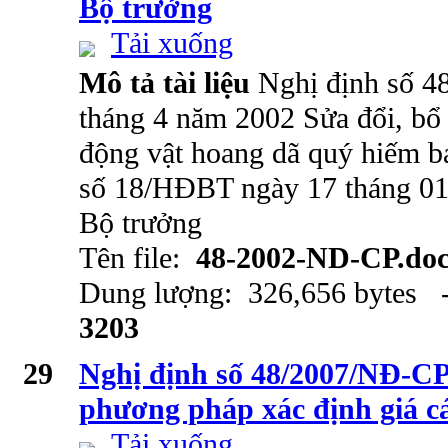
Bộ trưởng
Tải xuống
Mô tả tài liệu
Nghị định số 
tháng 4 năm 2002 Sửa đổi, bổ
động vật hoang dã quý hiếm b
số 18/HĐBT ngày 17 tháng 01
Bộ trưởng
Tên file:
48-2002-ND-CP.do
Dung lượng: 326,656 bytes -
3203
29
Nghị định số 48/2007/NĐ-CP
phương pháp xác định giá cá
Tải xuống