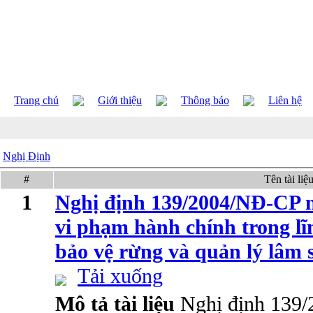
Trang chủ
Giới thiệu
Thông báo
Liên hệ
Nghị Định
#
Tên tài liệ
1
Nghị định 139/2004/NĐ-CP n
vi phạm hành chính trong lĩ
bảo vệ rừng và quản lý lâm 
Tải xuống
Mô tả tài liệu
Nghị định 139