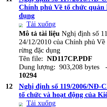
Chính phủ Về tổ chức quản 
dụng
Tải xuống
Mô tả tài liệu
Nghị định số 
24/12/2010 của Chính phủ Về 
rừng đặc dụng
Tên file:
ND117CP.PDF
Dung lượng: 903,208 bytes -
10294
12
Nghị định số 119/2006/NĐ-C
tổ chức và hoạt động của K
Tải xuống