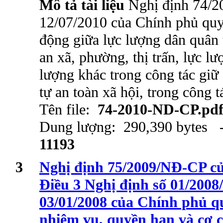
Mô tả tài liệu
Nghị định 74/
12/07/2010 của Chính phủ quy
động giữa lực lượng dân quân 
an xã, phường, thị trấn, lực l
lượng khác trong công tác giữ g
tự an toàn xã hội, trong công 
Tên file:
74-2010-ND-CP.pd
Dung lượng: 290,390 bytes -
11193
3
Nghị định 75/2009/NĐ-CP củ
Điều 3 Nghị định số 01/200
03/01/2008 của Chính phủ q
nhiệm vụ, quyền hạn và cơ c