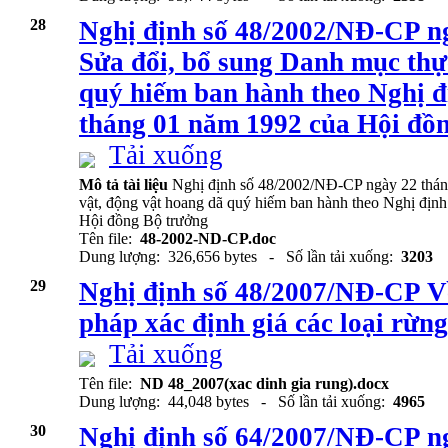
28
Nghị định số 48/2002/NĐ-CP n
Sửa đổi, bổ sung Danh mục thự
quý hiếm ban hành theo Nghị 
tháng 01 năm 1992 của Hội đồ
Tải xuống
Mô tả tài liệu
Nghị định số 48/2002/NĐ-CP ngày 22 thán
vật, động vật hoang dã quý hiếm ban hành theo Nghị đị
Hội đồng Bộ trưởng
Tên file:
48-2002-ND-CP.doc
Dung lượng: 326,656 bytes - Số lần tải xuống:
3203
29
Nghị định số 48/2007/NĐ-CP V
pháp xác định giá các loại rừng
Tải xuống
Tên file:
ND 48_2007(xac dinh gia rung).docx
Dung lượng: 44,048 bytes - Số lần tải xuống:
4965
30
Nghị định số 64/2007/NĐ-CP n