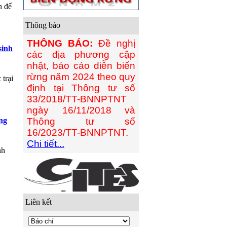
h để
Thông báo
THÔNG BÁO:
Đề nghị
sinh
các địa phương cập
nhật, báo cáo diễn biến
rừng năm 2024 theo quy
trại
định tại Thông tư số
33/2018/TT-BNNPTNT
ngày 16/11/2018 và
ng
Thông tư số
16/2023/TT-BNNPTNT.
Chi tiết...
nh
Liên kết