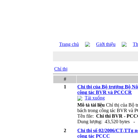
Trang chủ
Giới thiệu
Th
Chỉ thị
#
1
Chỉ thị của Bộ trưởng Bộ Nô
công tác BVR và PCCCR
Tải xuống
Mô tả tài liệu
Chỉ thị của Bộ 
bách trong công tác BVR và
Tên file:
Chi thi BVR - PCC
Dung lượng: 43,520 bytes - 
2
Chỉ thị số 02/2006/CT-TTg ng
công tác PCCC