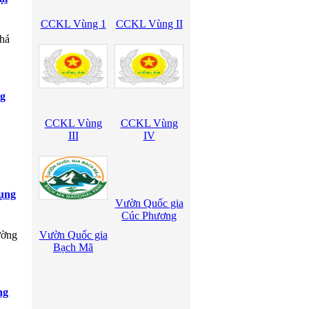
CCKL Vùng 1
CCKL Vùng II
phá
ng
CCKL Vùng
CCKL Vùng
III
IV
dụng
Vườn Quốc gia
Cúc Phương
ường
Vườn Quốc gia
Bạch Mã
ng