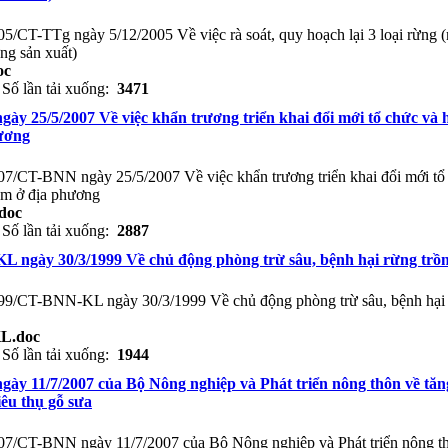
005/CT-TTg ngày 5/12/2005 Về việc rà soát, quy hoạch lại 3 loại rừng 
ng sản xuất)
oc
Số lần tải xuống:
3471
gày 25/5/2007 Về việc khẩn trương triển khai đổi mới tổ chức và 
ương
007/CT-BNN ngày 25/5/2007 Về việc khẩn trương triển khai đổi mới tổ
âm ở địa phương
doc
Số lần tải xuống:
2887
L ngày 30/3/1999 Về chủ động phòng trừ sâu, bệnh hại rừng trồ
1999/CT-BNN-KL ngày 30/3/1999 Về chủ động phòng trừ sâu, bệnh hại
L.doc
Số lần tải xuống:
1944
gày 11/7/2007 của Bộ Nông nghiệp và Phát triển nông thôn về tăn
iêu thụ gỗ sưa
007/CT-BNN ngày 11/7/2007 của Bộ Nông nghiệp và Phát triển nông t