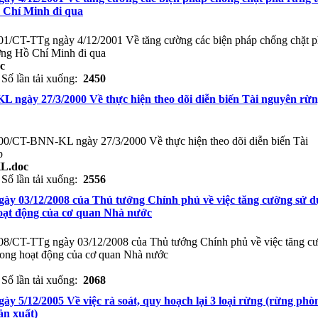
 Chí Minh đi qua
001/CT-TTg ngày 4/12/2001 Về tăng cường các biện pháp chống chặt 
ờng Hồ Chí Minh đi qua
c
Số lần tải xuống:
2450
L ngày 27/3/2000 Về thực hiện theo dõi diễn biến Tài nguyên rừ
000/CT-BNN-KL ngày 27/3/2000 Về thực hiện theo dõi diễn biến Tài
p
L.doc
Số lần tải xuống:
2556
gày 03/12/2008 của Thủ tướng Chính phủ về việc tăng cường sử 
hoạt động của cơ quan Nhà nước
008/CT-TTg ngày 03/12/2008 của Thủ tướng Chính phủ về việc tăng c
trong hoạt động của cơ quan Nhà nước
Số lần tải xuống:
2068
ày 5/12/2005 Về việc rà soát, quy hoạch lại 3 loại rừng (rừng phò
ản xuất)