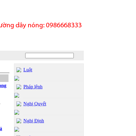
Luật
ong
Pháp lệnh
p
Nghị Quyết
Nghị Định
ả