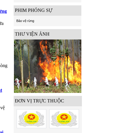
PHIM PHÓNG SỰ
rừng
Bảo vệ rừng
ữa
THƯ VIỆN ẢNH
hòng
t
ĐƠN VỊ TRỰC THUỘC
 vệ
ại