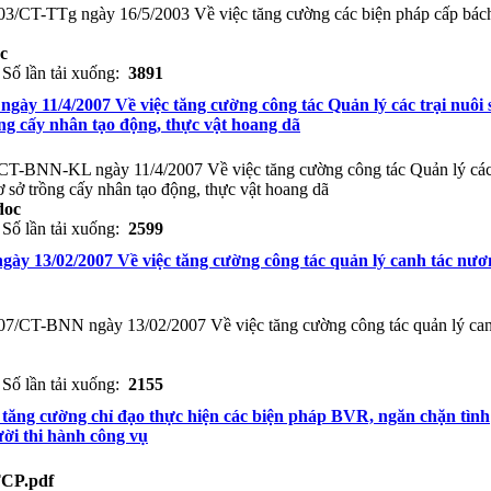
003/CT-TTg ngày 16/5/2003 Về việc tăng cường các biện pháp cấp bác
c
Số lần tải xuống:
3891
gày 11/4/2007 Về việc tăng cường công tác Quản lý các trại nuôi 
ồng cấy nhân tạo động, thực vật hoang dã
/CT-BNN-KL ngày 11/4/2007 Về việc tăng cường công tác Quản lý các 
cơ sở trồng cấy nhân tạo động, thực vật hoang dã
doc
Số lần tải xuống:
2599
gày 13/02/2007 Về việc tăng cường công tác quản lý canh tác nươ
007/CT-BNN ngày 13/02/2007 Về việc tăng cường công tác quản lý ca
Số lần tải xuống:
2155
 tăng cường chỉ đạo thực hiện các biện pháp BVR, ngăn chặn tình
ời thi hành công vụ
TCP.pdf