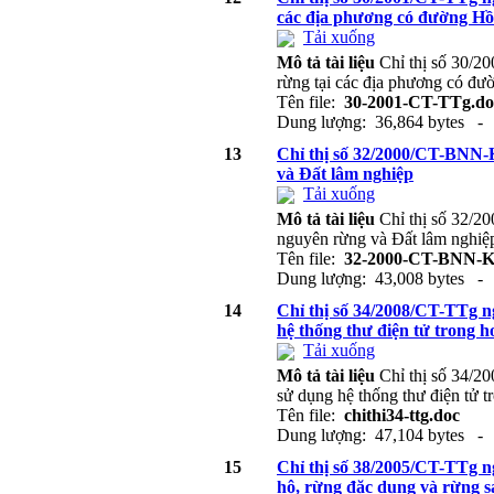
các địa phương có đường Hồ
Tải xuống
Mô tả tài liệu
Chỉ thị số 30/2
rừng tại các địa phương có đư
Tên file:
30-2001-CT-TTg.do
Dung lượng: 36,864 bytes - 
13
Chỉ thị số 32/2000/CT-BNN-K
và Đất lâm nghiệp
Tải xuống
Mô tả tài liệu
Chỉ thị số 32/2
nguyên rừng và Đất lâm nghiệ
Tên file:
32-2000-CT-BNN-K
Dung lượng: 43,008 bytes - 
14
Chỉ thị số 34/2008/CT-TTg n
hệ thống thư điện tử trong 
Tải xuống
Mô tả tài liệu
Chỉ thị số 34/2
sử dụng hệ thống thư điện tử 
Tên file:
chithi34-ttg.doc
Dung lượng: 47,104 bytes - 
15
Chỉ thị số 38/2005/CT-TTg ng
hộ, rừng đặc dụng và rừng s