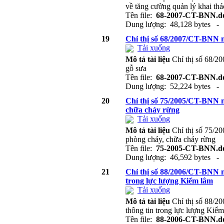
về tăng cường quản lý khai thá
Tên file:
68-2007-CT-BNN.d
Dung lượng: 48,128 bytes - 
19
Chỉ thị số 68/2007/CT-BNN n
Tải xuống
Mô tả tài liệu
Chỉ thị số 68/2
gỗ sưa
Tên file:
68-2007-CT-BNN.d
Dung lượng: 52,224 bytes - 
20
Chỉ thị số 75/2005/CT-BNN n
chữa cháy rừng
Tải xuống
Mô tả tài liệu
Chỉ thị số 75/2
phòng cháy, chữa cháy rừng
Tên file:
75-2005-CT-BNN.d
Dung lượng: 46,592 bytes - 
21
Chỉ thị số 88/2006/CT-BNN n
trong lực lượng Kiểm lâm
Tải xuống
Mô tả tài liệu
Chỉ thị số 88/
thông tin trong lực lượng Kiể
Tên file:
88-2006-CT-BNN.d