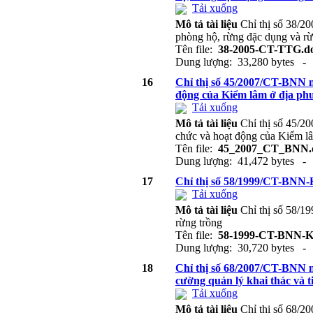
Tải xuống
Mô tả tài liệu
Chỉ thị số 38/2
phòng hộ, rừng đặc dụng và rừ
Tên file:
38-2005-CT-TTG.d
Dung lượng: 33,280 bytes - 
16
Chỉ thị số 45/2007/CT-BNN n
động của Kiểm lâm ở địa ph
Tải xuống
Mô tả tài liệu
Chỉ thị số 45/2
chức và hoạt động của Kiểm l
Tên file:
45_2007_CT_BNN.
Dung lượng: 41,472 bytes - 
17
Chỉ thị số 58/1999/CT-BNN-K
Tải xuống
Mô tả tài liệu
Chỉ thị số 58/
rừng trồng
Tên file:
58-1999-CT-BNN-K
Dung lượng: 30,720 bytes - 
18
Chỉ thị số 68/2007/CT-BNN n
cường quản lý khai thác và t
Tải xuống
Mô tả tài liệu
Chỉ thị số 68/2