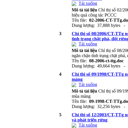
Tải xuống
Mô tả tài liệu
Chỉ thị số 02/2
hiệu quả công tác PCCC
Tên file:
02-2006-CT-TTg.do
Dung lượng: 37,888 bytes - 
3
Chỉ thị số 08/2006/CT-TTg n
tình trạng chặt phá, đốt rừn
Tải xuống
Mô tả tài liệu
Chỉ thị số 08/2
ngăn chặn tình trạng chặt phá, 
Tên file:
08-2006-ct-ttg.doc
Dung lượng: 49,664 bytes - 
4
Chỉ thị số 09/1998/CT-TTg n
màng
Tải xuống
Mô tả tài liệu
Chỉ thị số 09/1
mùa màng
Tên file:
09-1998-CT-TTg.do
Dung lượng: 32,256 bytes - 
5
Chỉ thị số 12/2003/CT-TTg n
và phát triển rừng
Tải xuống