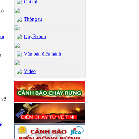
Chỉ thị
có
Thông tư
ặn
Quyết định
Văn bản điều hành
h
Video
 vệ
ệ