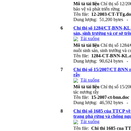
Mô tả tài liệu
Chỉ thị số 12/2
bảo vệ và phát triển rừng
Tên file:
12-2003-CT-TTg.do
Dung lượng: 51,200 bytes - 
6
Chỉ thị số 1284/CT-BNN-KL n
sản, sinh trưởng và cơ sở tr
Tải xuống
Mô tả tài liệu
Chỉ thị số 1284
nuôi sinh sản, sinh trưởng và 
Tên file:
1284-CT-BNN-KL.
Dung lượng: 90,624 bytes - 
7
Chỉ thị số 15/2007/CT-BNN n
rẫy
Tải xuống
Mô tả tài liệu
Chỉ thị số 15/2
tác nương rẫy
Tên file:
15-2007-ct-bnn.doc
Dung lượng: 46,592 bytes - 
8
Chỉ thị số 1685 của TTCP về
trạng phá rừng và chống ngư
Tải xuống
Tên file:
Chi thi 1685 cua T