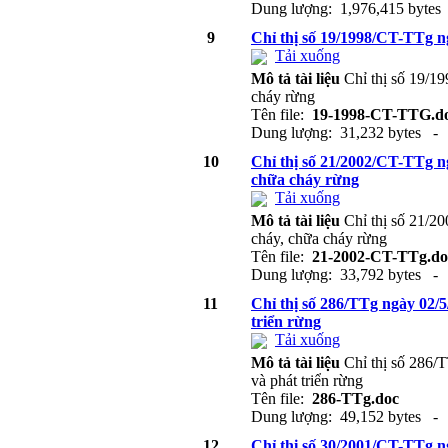
Dung lượng: 1,976,415 bytes
9
Chỉ thị số 19/1998/CT-TTg n
Tải xuống
Mô tả tài liệu
Chỉ thị số 19/1
cháy rừng
Tên file:
19-1998-CT-TTG.d
Dung lượng: 31,232 bytes - 
10
Chỉ thị số 21/2002/CT-TTg n
chữa cháy rừng
Tải xuống
Mô tả tài liệu
Chỉ thị số 21/2
cháy, chữa cháy rừng
Tên file:
21-2002-CT-TTg.do
Dung lượng: 33,792 bytes - 
11
Chỉ thị số 286/TTg ngày 02/5
triển rừng
Tải xuống
Mô tả tài liệu
Chỉ thị số 286/
và phát triển rừng
Tên file:
286-TTg.doc
Dung lượng: 49,152 bytes - 
12
Chỉ thị số 30/2001/CT-TTg n