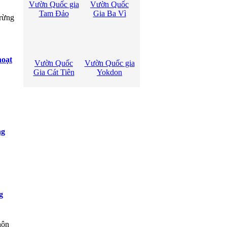
Vườn Quốc gia
Vườn Quốc
Tam Đảo
Gia Ba Vì
(rừng
hoạt
Vườn Quốc
Vườn Quốc gia
Gia Cát Tiên
Yokdon
ng
g
hôn