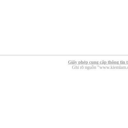
Giấy phép cung cấp thông tin 
Ghi rõ nguồn "www.kiemlam.org