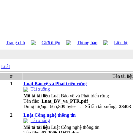
Trang chủ
Giới thiệu
Thông báo
Liên hệ
Luật
#
Tên tài liệ
1
Luật Bảo vệ và Phát triển rừng
Tải xuống
Mô tả tài liệu
Luật Bảo vệ và Phát triển rừng
Tên file:
Luat_BV_va_PTR.pdf
Dung lượng: 665,809 bytes - Số lần tải xuống:
28403
2
Luật Công nghệ thông tin
Tải xuống
Mô tả tài liệu
Luật Công nghệ thông tin
Tên file:
67-2006-QH11.doc