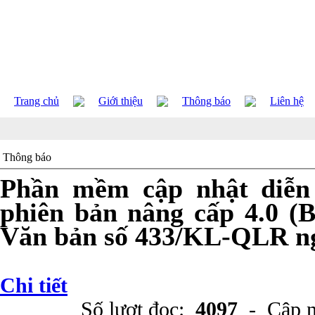
Trang chủ
Giới thiệu
Thông báo
Liên hệ
Thông báo
Phần mềm cập nhật diễ
phiên bản nâng cấp 4.0 (
Văn bản số 433/KL-QLR ng
Chi tiết
Số lượt đọc:
4097
- Cập n