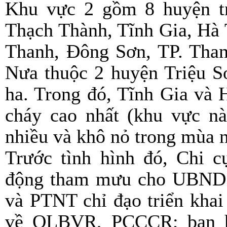
Khu vực 2 gồm 8 huyện tr
Thạch Thành, Tĩnh Gia, Hà
Thanh, Đông Sơn, TP. Than
Nưa thuộc 2 huyện Triệu S
ha. Trong đó, Tĩnh Gia và 
cháy cao nhất (khu vực nà
nhiều và khô nỏ trong mùa 
Trước tình hình đó, Chi 
động tham mưu cho UBND t
và PTNT chỉ đạo triển khai 
về QLBVR, PCCCR; ban h