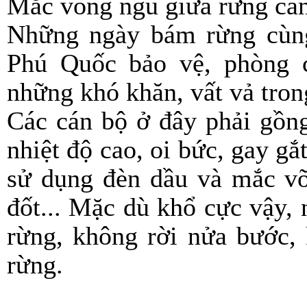
Mắc võng ngủ giữa rừng ca
Những ngày bám rừng cùng
Phú Quốc bảo vệ, phòng 
những khó khăn, vất vả tron
Các cán bộ ở đây phải gồn
nhiệt độ cao, oi bức, gay g
sử dụng đèn dầu và mắc v
đốt... Mặc dù khổ cực vậy,
rừng, không rời nửa bước, 
rừng.