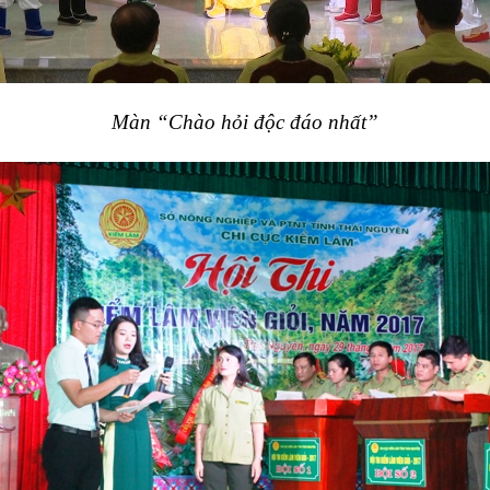
Màn “Chào hỏi độc đáo nhất”