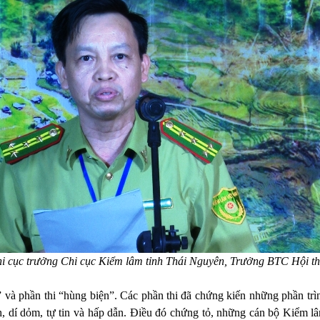
 cục trưởng Chi cục Kiểm lâm tỉnh Thái Nguyên, Trưởng BTC Hội th
hức” và phần thi “hùng biện”. Các phần thi đã chứng kiến những phần tr
inh, dí dỏm, tự tin và hấp dẫn. Điều đó chứng tỏ, những cán bộ Kiểm 