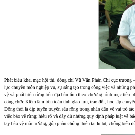
Phát biểu khai mạc hội thi, đồng chí Vũ Văn Phán Chi cục trưởng -
lực chuyên môn nghiệp vụ, sự sáng tạo trong công việc và những ph
vệ và phát triển rừng trên địa bàn tỉnh theo chương trình mục tiêu 
công chức Kiểm lâm trên toàn tỉnh giao lưu, trao đổi, học tập chuy
Đồng thời là dịp tuyên truyền sâu rộng trong nhân dân về vai trò tá
việc bảo vệ rừng; hiểu rõ và đầy đủ những quy định pháp luật về bảo
tay bảo vệ môi trường, góp phần chống thiên tai lũ lụt, chống biến đổ