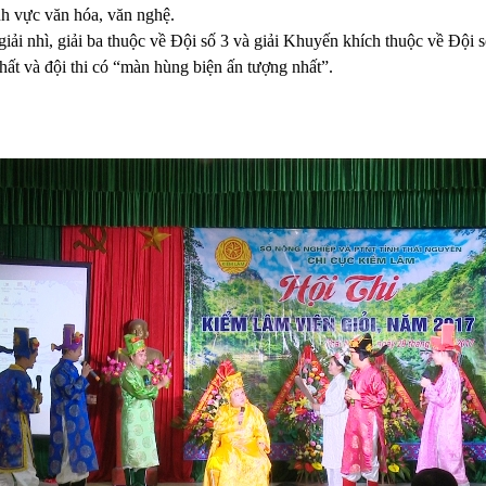
nh vực văn hóa, văn nghệ.
giải nhì, giải ba thuộc về Đội số 3 và giải Khuyến khích thuộc về Đội s
hất và đội thi có “màn hùng biện ấn tượng nhất”.