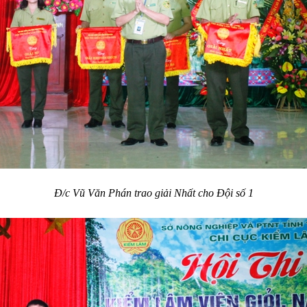
Đ/c Vũ Văn Phán trao giải Nhất cho Đội số 1