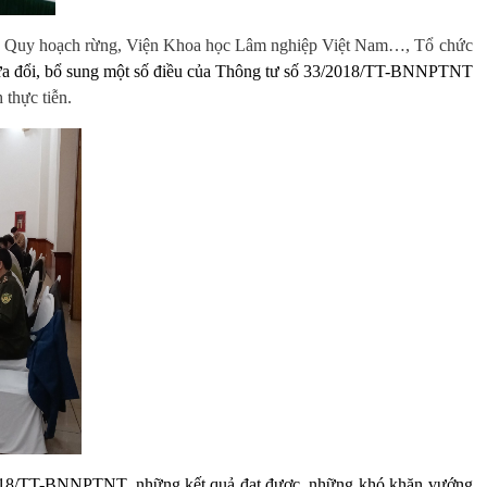
ra, Quy hoạch rừng, Viện Khoa học Lâm nghiệp Việt Nam…, Tổ chức
ửa đổi, bổ sung một số điều của Thông tư số 33/2018/TT-BNNPTNT
 thực tiễn.
 33/2018/TT-BNNPTNT, những kết quả đạt được, những khó khăn vướng