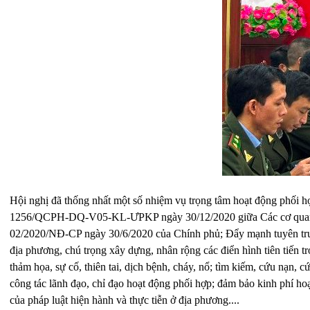
Hội nghị đã thống nhất một số nhiệm vụ trọng tâm hoạt động phối h
1256/QCPH-DQ-V05-KL-ƯPKP ngày 30/12/2020 giữa Các cơ quan; Tă
02/2020/NĐ-CP ngày 30/6/2020 của Chính phủ; Đẩy mạnh tuyên truyề
địa phương, chú trọng xây dựng, nhân rộng các điển hình tiên tiến t
thảm họa, sự cố, thiên tai, dịch bệnh, cháy, nổ; tìm kiếm, cứu nạn,
công tác lãnh đạo, chỉ đạo hoạt động phối hợp; đảm bảo kinh phí ho
của pháp luật hiện hành và thực tiễn ở địa phương....