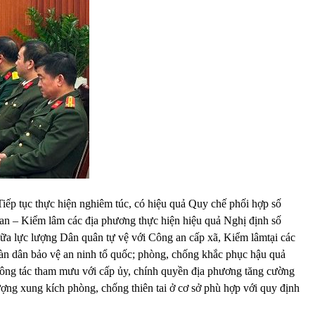
Tiếp tục thực hiện nghiêm túc, có hiệu quả Quy chế phối hợp số
– Kiểm lâm các địa phương thực hiện hiệu quả Nghị định số
ữa lực lượng Dân quân tự vệ với Công an cấp xã, Kiểm lâmtại các
toàn dân bảo vệ an ninh tổ quốc; phòng, chống khắc phục hậu quả
t công tác tham mưu với cấp ủy, chính quyền địa phương tăng cường
ượng xung kích phòng, chống thiên tai ở cơ sở phù hợp với quy định