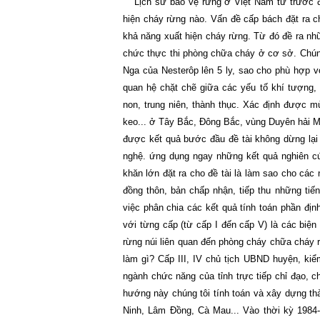
Lịch sử bảo vệ rừng ở Việt
Nam
từ trước 
hiện cháy rừng nào. Vấn đề cấp bách đặt ra c
khả năng xuất hiện cháy rừng. Từ đó đề ra nh
chức thực thi phòng chữa cháy ở cơ sở. Chúng
Nga của Nesterôp lên 5 ly, sao cho phù hợp vớ
quan hệ chặt chẽ giữa các yếu tố khí tượng, 
non, trung niên, thành thục. Xác định được m
keo... ở Tây Bắc, Đông Bắc, vùng Duyên hải 
được kết quả bước đầu đề tài không dừng lạ
nghệ. ứng dụng ngay những kết quả nghiên c
khăn lớn đặt ra cho đề tài là làm sao cho các
đồng thôn, bản chấp nhận, tiếp thu những ti
việc phân chia các kết quả tính toán phần đị
với từng cấp (từ cấp I đến cấp V) là các biện
rừng núi liên quan đến phòng cháy chữa cháy r
làm gì? Cấp III, IV chủ tịch UBND huyện, ki
ngành chức năng của tỉnh trực tiếp chỉ đạo, 
hướng này chúng tôi tính toán và xây dựng th
Ninh, Lâm Đồng, Cà Mau... Vào thời kỳ 1984