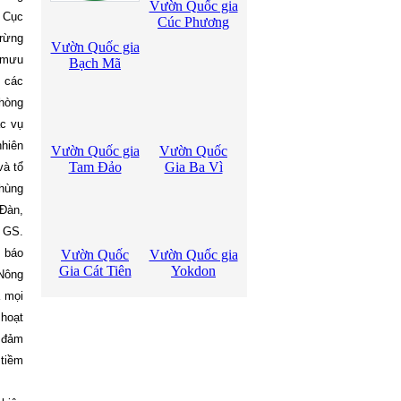
Vườn Quốc gia
. Cục
Cúc Phương
 rừng
Vườn Quốc gia
 mưu
Bạch Mã
 các
phòng
c vụ
nhiên
Vườn Quốc gia
Vườn Quốc
Tam Đảo
Gia Ba Vì
và tổ
 hùng
Đàn,
 GS.
ự báo
Vườn Quốc
Vườn Quốc gia
Gia Cát Tiên
Yokdon
 Nông
a mọi
 hoạt
, đảm
g
tiềm