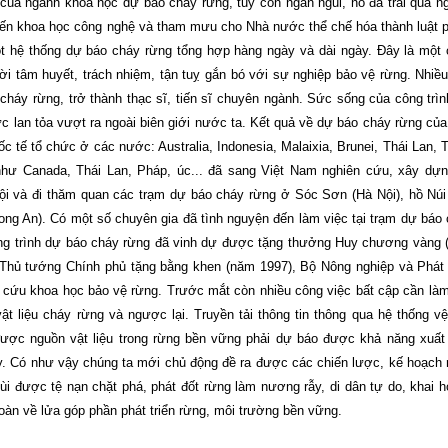
của ngành khoa học dự báo cháy rừng, tuy còn ngắn ngủi, nó đã trải qua n
 đến khoa học công nghệ và tham mưu cho Nhà nước thể chế hóa thành luật 
ột hệ thống dự báo cháy rừng tổng hợp hàng ngày và dài ngày. Đây là một
ời tâm huyết, trách nhiệm, tận tuỵ gắn bó với sự nghiệp bảo vệ rừng. Nhiề
 cháy rừng, trở thành thạc sĩ, tiến sĩ chuyên ngành. Sức sống của công trì
 lan tỏa vượt ra ngoài biên giới nước ta. Kết quả về dự báo cháy rừng của
 tế tổ chức ở các nước: Australia, Indonesia, Malaixia, Brunei, Thái Lan, 
như Canada, Thái Lan, Pháp, úc... đã sang Việt Nam nghiên cứu, xây dự
ội và đi thăm quan các trạm dự báo cháy rừng ở Sóc Sơn (Hà Nội), hồ Nú
ong An). Có một số chuyên gia đã tình nguyện đến làm việc tại trạm dự báo
ng trình dự báo cháy rừng đã vinh dự được tặng thưởng Huy chương vàng
 Thủ tướng Chính phủ tặng bằng khen (năm 1997), Bộ Nông nghiệp và Phát 
ên cứu khoa học bảo vệ rừng. Trước mắt
còn nhiều công việc bất cập cần là
t liệu cháy rừng và ngược lại. Truyền tải thông tin thông qua hệ thống vệ
được nguồn vật liệu trong rừng bền vững phải dự báo được khả năng xuất
áy. Có như vậy chúng ta mới chủ động đề ra được các chiến lược, kế hoạch
ùi được tệ nạn chặt phá, phát đốt rừng làm nương rẫy, di dân tự do, khai 
toàn về lửa góp phần phát triển rừng, môi trường bền vững.