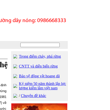
Trọng điểm cháy, phá rừng
 hệ
CNTT và diễn biến rừng
Bảo vệ động vật hoang dã
Kỷ niệm 50 năm thành lập lực
 định
lượng kiểm lâm việt nam
rừng
/
Chuyên đề khác
 1981
7) về
 nước