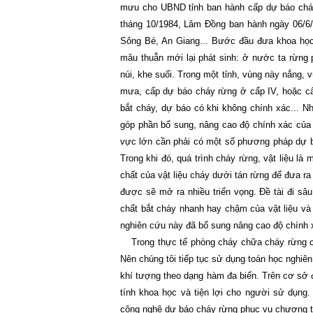
mưu cho UBND tỉnh ban hành cấp dự báo chá
tháng 10/1984, Lâm Đồng ban hành ngày 06/6/1
Sông Bé, An Giang... Bước đầu đưa khoa học
mâu thuẫn mới lại phát sinh: ở nước ta rừng 
núi, khe suối. Trong một tỉnh, vùng này nắng, 
mưa, cấp dự báo cháy rừng ở cấp IV, hoặc cấ
bắt cháy, dự báo có khi không chính xác... N
góp phần bổ sung, nâng cao độ chính xác của 
vực lớn cần phải có một số phương pháp dự bá
Trong khi đó, quá trình cháy rừng, vật liệu là
chất của vật liệu cháy dưới tán rừng để đưa 
được sẽ mở ra nhiều triển vọng. Đề tài đi sâu
chất bắt cháy nhanh hay chậm của vật liệu và
nghiên cứu này đã bổ sung nâng cao độ chính 
Trong thực tế phòng cháy chữa cháy rừng c
Nên chúng tôi tiếp tục sử dụng toán học nghiên
khí tượng theo dạng hàm đa biến. Trên cơ sở đ
tính khoa học và tiện lợi cho người sử dụng
công nghệ dự báo cháy rừng phục vụ chương tr