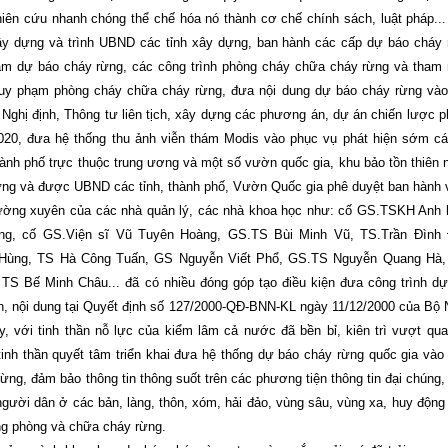
iên cứu nhanh chóng thể chế hóa nó thành cơ chế chính sách, luật pháp..
ây dựng và trình UBND các tỉnh xây dựng, ban hành các cấp dự báo cháy
ạm dự báo cháy rừng, các công trình phòng cháy chữa cháy rừng và tham
quy phạm phòng cháy chữa cháy rừng, đưa nội dung dự báo cháy rừng vào
, Nghị định, Thông tư liên tịch, xây dựng các phương án, dự án chiến lược 
20, đưa hệ thống thu ảnh viễn thám Modis vào phục vụ phát hiện sớm cá
ành phố trực thuộc trung ương và một số vườn quốc gia, khu bảo tồn thiên 
g và được UBND các tỉnh, thành phố, Vườn Quốc gia phê duyệt ban hành 
hường xuyên của các nhà quản lý, các nhà khoa học như: cố GS.TSKH Anh
ng, cố GS.Viện sĩ Vũ Tuyên Hoàng, GS.TS Bùi Minh Vũ, TS.Trần Đình 
Hùng, TS Hà Công Tuấn, GS Nguyễn Viết Phổ, GS.TS Nguyễn Quang Hà,
S Bế Minh Châu... đã có nhiều đóng góp tạo điều kiện đưa công trình d
ần, nội dung tại Quyết định số 127/2000-QĐ-BNN-KL ngày 11/12/2000 của Bộ
y, với tinh thần nỗ lực của kiểm lâm cả nước đã bền bỉ, kiên trì vượt qu
 tinh thần quyết tâm triển khai đưa hệ thống dự báo cháy rừng quốc gia vào
rừng, đảm bảo thông tin thông suốt trên các phương tiện thông tin đại chúng
người dân ở các bản, làng, thôn, xóm, hải đảo, vùng sâu, vùng xa, huy độn
ộng phòng và chữa cháy rừng.