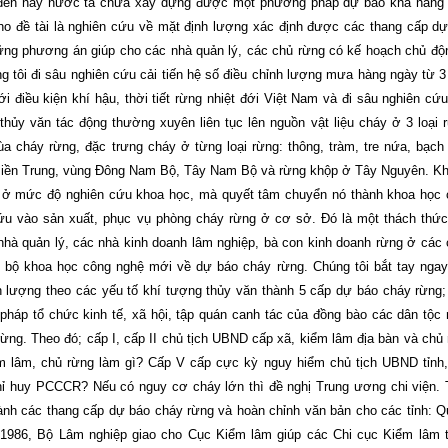
đến nay nước ta chưa xây dựng được một phương pháp dự báo khả năng 
ho đề tài là nghiên cứu về mặt định lượng xác định được các thang cấp d
ững phương án giúp cho các nhà quản lý, các chủ rừng có kế hoạch chủ độ
 tôi đi sâu nghiên cứu cải tiến hệ số điều chỉnh lượng mưa hàng ngày từ 3
i điều kiện khí hậu, thời tiết rừng nhiệt đới Việt Nam và đi sâu nghiên cứ
thủy văn tác động thường xuyên liên tục lên nguồn vật liệu cháy ở 3 loại 
ùa cháy rừng, đặc trưng cháy ở từng loại rừng: thông, tràm, tre nứa, bạch
Miền Trung, vùng Đông Nam Bộ, Tây Nam Bộ và rừng khộp ở Tây Nguyên. Kh
i ở mức độ nghiên cứu khoa học, mà quyết tâm chuyển nó thành khoa học
ứu vào sản xuất, phục vụ phòng cháy rừng ở cơ sở. Đó là một thách thứ
 nhà quản lý, các nhà kinh doanh lâm nghiệp, bà con kinh doanh rừng ở các
ến bộ khoa học công nghệ mới về dự báo cháy rừng. Chúng tôi bắt tay nga
nh lượng theo các yếu tố khí tượng thủy văn thành 5 cấp dự báo cháy rừng
 pháp tổ chức kinh tế, xã hội, tập quán canh tác của đồng bào các dân tộc
ừng. Theo đó; cấp I, cấp II chủ tịch UBND cấp xã, kiểm lâm địa bàn và chủ
ểm lâm, chủ rừng làm gì? Cấp V cấp cực kỳ nguy hiểm chủ tịch UBND tỉnh
chỉ huy PCCCR? Nếu có nguy cơ cháy lớn thì đề nghị Trung ương chi viện.
ành các thang cấp dự báo cháy rừng và hoàn chỉnh văn bản cho các tỉnh: 
-1986, Bộ Lâm nghiệp giao cho Cục Kiểm lâm giúp các Chi cục Kiểm lâm 