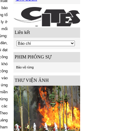
xuất
ự báo
ng tổ
 ly ở
u mối
Liên kết
rừng:
 đàn,
i đạt
PHIM PHÓNG SỰ
 công
c khó
Bảo vệ rừng
 cộng
y vào
THƯ VIỆN ẢNH
; ứng
 miền
 rừng
, các
 Theo
Quảng
tham