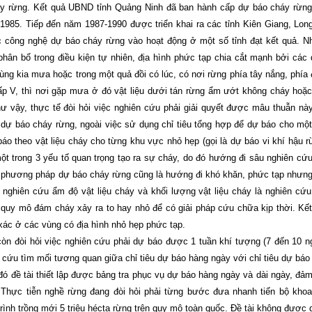
y rừng. Kết quả UBND tỉnh Quảng Ninh đã ban hành cấp dự báo cháy rừng
985. Tiếp đến năm 1987-1990 được triển khai ra các tỉnh Kiên Giang, Lon
 công nghệ dự báo cháy rừng vào hoạt động ở một số tỉnh đạt kết quả. 
phân bố trong điều kiện tự nhiên, địa hình phức tạp chia cắt mạnh bởi các
vùng kia mưa hoặc trong một quả đồi có lúc, có nơi rừng phía tây nắng, phía
p V, thì nơi gặp mưa ở đó vật liệu dưới tán rừng ẩm ướt không cháy hoặ
hư vậy, thực tế đòi hỏi việc nghiên cứu phải giải quyết được mâu thuẫn nà
dự báo cháy rừng, ngoài việc sử dụng chỉ tiêu tổng hợp để dự báo cho mộ
o theo vật liệu cháy cho từng khu vực nhỏ hẹp (gọi là dự báo vi khí hậu r
 một trong 3 yếu tố quan trọng tạo ra sự cháy, do đó hướng đi sâu nghiên cứ
ra phương pháp dự báo cháy rừng cũng là hướng đi khó khăn, phức tạp nhưn
 nghiên cứu ẩm độ vật liệu cháy và khối lượng vật liệu cháy là nghiên cứu
 quy mô đám cháy xảy ra to hay nhỏ để có giải pháp cứu chữa kịp thời. Kế
xác ở các vùng có địa hình nhỏ hẹp phức tạp.
òn đòi hỏi việc nghiên cứu phải dự báo được 1 tuần khí tượng (7 đến 10 n
 cứu tìm mối tương quan giữa chỉ tiêu dự báo hàng ngày với chỉ tiêu dự báo
ó đề tài thiết lập được bảng tra phục vụ dự báo hàng ngày và dài ngày, đả
. Thực tiễn nghề rừng đang đòi hỏi phải từng bước đưa nhanh tiến bộ kho
ình trồng mới 5 triệu hécta rừng trên quy mô toàn quốc. Đề tài không được