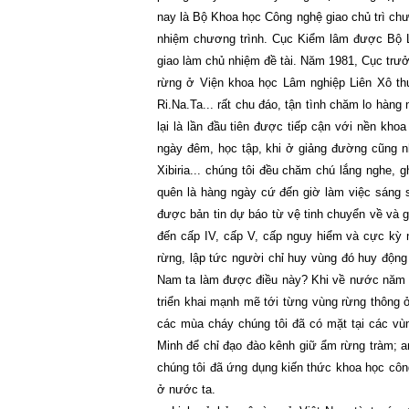
nay là Bộ Khoa học Công nghệ giao chủ trì c
nhiệm chương trình. Cục Kiểm lâm được Bộ L
giao làm chủ nhiệm đề tài. Năm 1981, Cục tr
rừng ở Viện khoa học Lâm nghiệp Liên Xô th
Ri.Na.Ta... rất chu đáo, tận tình chăm lo hàng
lại là lần đầu tiên được tiếp cận với nền kh
ngày đêm, học tập, khi ở giảng đường cũng nh
Xibiria... chúng tôi đều chăm chú lắng nghe, 
quên là hàng ngày cứ đến giờ làm việc sáng 
được bản tin dự báo từ vệ tinh chuyển về và 
đến cấp IV, cấp V, cấp nguy hiểm và cực kỳ n
rừng, lập tức người chỉ huy vùng đó huy động
Nam
ta làm được điều này? Khi về nước năm 
triển khai mạnh mẽ tới từng vùng rừng thông
các mùa cháy chúng tôi đã có mặt tại các vùn
Minh để chỉ đạo đào kênh giữ ẩm rừng tràm; 
chúng tôi đã ứng dụng kiến thức khoa học cô
ở nước ta.