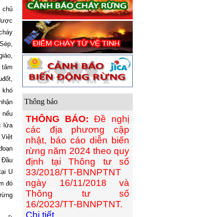
m chủ
 được
 cháy
.Sép,
giáo,
t tâm
uđốt,
i khó
Thông báo
 nhận
; nếu
THÔNG BÁO:
Đề nghị
c lửa
các địa phương cập
 Việt
nhật, báo cáo diễn biến
 đoạn
rừng năm 2024 theo quy
. Đầu
định tại Thông tư số
33/2018/TT-BNNPTNT
tại U
ngày 16/11/2018 và
ăm đó
Thông tư số
 rừng
16/2023/TT-BNNPTNT.
Chi tiết...