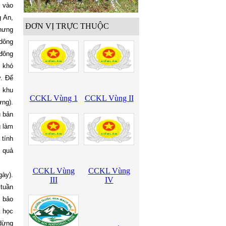
 vào
g An,
ĐƠN VỊ TRỰC THUỘC
Nhưng
 dông
 đông
c khó
y. Để
t khu
CCKL Vùng 1
CCKL Vùng II
ừng).
u bản
g làm
 tính
t quả
CCKL Vùng
CCKL Vùng
gày).
III
IV
 tuần
m bảo
a học
 dừng