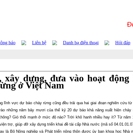
ông báo
Liên hệ
Danh bạ điện thoại
Hỏi đáp
, xây dựng, đưa vào hoạt động
rừng ở Việt Nam
ng lĩnh vực dự báo cháy rừng cũng đều trải qua hai giai đoạn nghiên cứu từ
 vào những năm bảy mươi của thế kỷ 20 dự báo khả năng xuất hiện cháy 
 không? Gió thổi mạnh ở mức độ nào? Trời khô hanh nhiều hay ít? Từ năm
ện trợ, giúp đỡ xây dựng triển khai đề tài cấp Nhà nước (mã số 04.01.01.0
ay là Bộ Nông nghiệp và Phát triển nông thôn được ủy ban khoa học Nhà