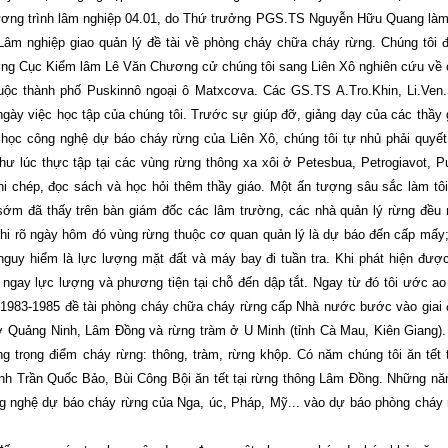
hương trình lâm nghiệp 04.01, do Thứ trưởng PGS.TS Nguyễn Hữu Quang là
âm nghiệp giao quản lý đề tài về phòng cháy chữa cháy rừng. Chúng tôi
ưởng Cục Kiểm lâm Lê Văn Chương cử chúng tôi sang Liên Xô nghiên cứu về
uộc thành phố Puskinnô ngoại ô Matxcơva. Các GS.TS A.Tro.Khin, Li.Ven
 ngày việc học tập của chúng tôi. Trước sự giúp đỡ, giảng dạy của các thầy 
oa học công nghệ dự báo cháy rừng của Liên Xô, chúng tôi tự nhủ phải quyế
ư lúc thực tập tại các vùng rừng thông xa xôi ở Petesbua, Petrogiavot, P
ghi chép, đọc sách và học hỏi thêm thầy giáo. Một ấn tượng sâu sắc làm tô
sớm đã thấy trên bàn giám đốc các lâm trường, các nhà quản lý rừng đều
ghi rõ ngày hôm đó vùng rừng thuộc cơ quan quản lý là dự báo đến cấp mấy
guy hiểm là lực lượng mặt đất và máy bay đi tuần tra. Khi phát hiện đượ
 ngay lực lượng và phương tiện tại chỗ đến dập tắt. Ngay từ đó tôi ước ao
1983-1985 đề tài phòng cháy chữa cháy rừng cấp Nhà nước bước vào giai
 ở Quảng Ninh, Lâm Đồng và rừng tràm ở U Minh (tỉnh Cà Mau, Kiên Giang)
g trọng điểm cháy rừng: thông, tràm, rừng khộp. Có năm chúng tôi ăn tết 
anh Trần Quốc Bảo, Bùi Công Bội ăn tết tại rừng thông Lâm Đồng. Những n
ng nghệ dự báo cháy rừng của Nga, úc, Pháp, Mỹ... vào dự báo phòng cháy