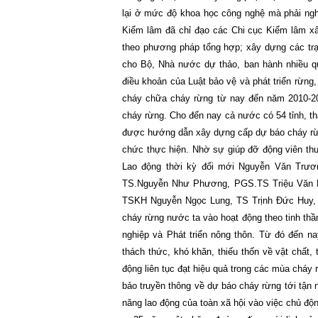
lại ở mức độ khoa học công nghệ mà phải ngh
Kiểm lâm đã chỉ đạo các Chi cục Kiểm lâm x
theo phương pháp tổng hợp; xây dựng các tr
cho Bộ, Nhà nước dự thảo, ban hành nhiều 
điều khoản của Luật bảo vệ và phát triển rừng
cháy chữa cháy rừng từ nay đến năm 2010-20
cháy rừng. Cho đến nay cả nước có 54 tỉnh, th
được hướng dẫn xây dựng cấp dự báo cháy rừn
chức thực hiện. Nhờ sự giúp đỡ động viên t
Lao động thời kỳ đổi mới Nguyễn Văn Trươ
TS.Nguyễn Như Phương, PGS.TS Triệu Văn 
TSKH Nguyễn Ngọc Lung, TS Trịnh Đức Huy, T
cháy rừng nước ta vào hoạt động theo tinh th
nghiệp và Phát triển nông thôn. Từ đó đến na
thách thức, khó khăn, thiếu thốn về vật chất,
động liên tục đạt hiệu quả trong các mùa cháy 
bảo truyền thông về dự báo cháy rừng tới tận 
năng lao động của toàn xã hội vào việc chủ đ