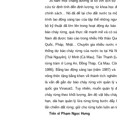
35 năm một chặng đường đi so với lịch sử 
cứu từ định tính đến định lượng, từ khoa học
chính sách... Nó đã để lại cho đất nước ta m
trình lao động sáng tạo của tập thể những ngư
bộ kỹ thuật đã lớn lên trong hoạt động dự báo
báo cháy rừng, quả thực rất mạnh mẽ và có sức
Nam đã được báo cáo trong nhiều Hội thảo Quốc
Quốc, Pháp, Nhật... Chuyên gia nhiều nước 
thống dự báo cháy rừng của nước ta tại Hà N
(Thái Nguyên), U Minh (Cà Mau), Tân Thạnh (L
rừng tràm ở Long An, Đồng Tháp, Cà Mau. Cô
1986), Bằng lao động sáng tạo (năm 1987) và
nông thôn tặng bằng khen về thành tích nghi
là
vấn đề gắn dự báo cháy rừng với quản lý vậ
quốc gia Vinasat1. Tuy nhiên, muốn quản lý 
cháy rừng theo khối lượng, ẩm độ vật liệu ch
hạn, dài hạn quản lý lửa rừng từng bước đẩy l
lấn chiếm đất rừng; giữ cho rừng luôn luôn an 
Tiến sĩ Phạm Ngọc Hưng