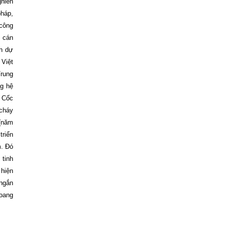
ghiên
pháp,
 công
u cán
nh dự
 Việt
Trung
ng hệ
i Cốc
 cháy
 (năm
triển
m. Đó
 tinh
 hiện
 ngắn
hoang