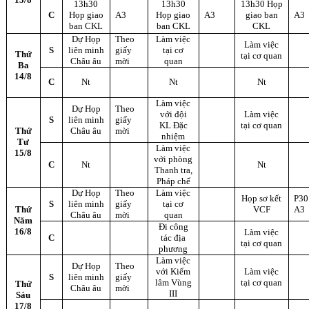
13h30
13h30
13h30 Họp
C
Họp giao
A3
Họp giao
A3
giao ban
A3
ban CKL
ban CKL
CKL
Dự Họp
Theo
Làm việc
Làm việc
S
liên minh
giấy
tại cơ
Thứ
tại cơ quan
Châu âu
mời
quan
Ba
14/8
C
Nt
Nt
Nt
Làm việc
Dự Họp
Theo
với đội
Làm việc
S
liên minh
giấy
KL Đặc
tại cơ quan
Thứ
Châu âu
mời
nhiệm
Tư
Làm việc
15/8
với phòng
C
Nt
Nt
Thanh tra,
Pháp chế
Dự Họp
Theo
Làm việc
Họp sơ kết
P30
S
liên minh
giấy
tại cơ
Thứ
VCF
A3
Châu âu
mời
quan
Năm
Đi công
16/8
Làm việc
C
tác địa
tại cơ quan
phương
Làm việc
Dự Họp
Theo
với Kiểm
Làm việc
S
liên minh
giấy
lâm Vùng
tại cơ quan
Thứ
Châu âu
mời
III
Sáu
17/8