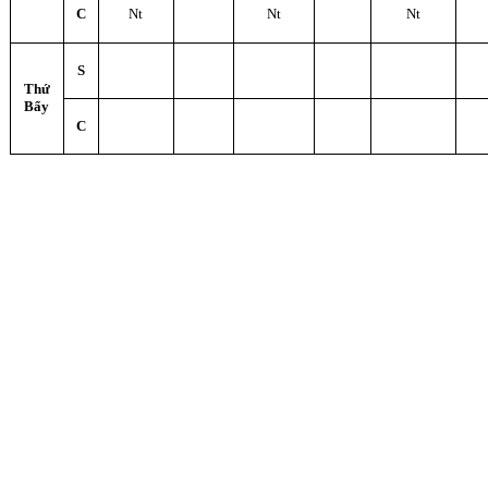
C
Nt
Nt
Nt
S
Thứ
Bẩy
C