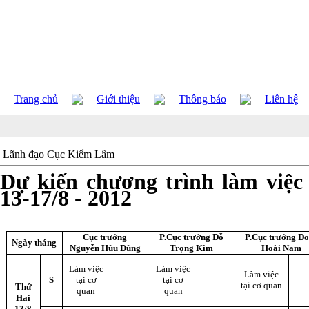
Trang chủ
Giới thiệu
Thông báo
Liên hệ
Lãnh đạo Cục Kiểm Lâm
Dự kiến chương trình làm việc
13-17/8 - 2012
Cục trưởng
P.Cục trưởng
Đỗ
P.Cục trưởng
Đo
Ngày tháng
Nguyễn Hũu Dũng
Trọng Kim
Hoài Nam
Làm việc
Làm việc
Làm việc
S
tại cơ
tại cơ
tại cơ quan
Thứ
quan
quan
Hai
13/8