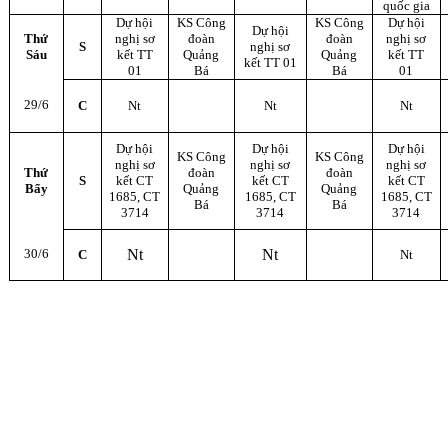
quốc gia
Dự hội
KS Công
KS Công
Dự hội
Dự hội
Thứ
nghị sơ
đoàn
đoàn
nghị sơ
S
nghị sơ
Sáu
kết TT
Quảng
Quảng
kết TT
kết TT 01
01
Bá
Bá
01
29/6
C
Nt
Nt
Nt
Dự hội
Dự hội
Dự hội
KS Công
KS Công
nghị sơ
nghị sơ
nghị sơ
Thứ
đoàn
đoàn
S
kết CT
kết CT
kết CT
Bẩy
Quảng
Quảng
1685, CT
1685, CT
1685, CT
Bá
Bá
3714
3714
3714
30/6
Nt
Nt
C
Nt