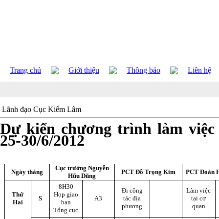
Trang chủ
Giới thiệu
Thông báo
Liên hệ
Lãnh đạo Cục Kiểm Lâm
Dự kiến chương trình làm việc
25-30/6/2012
Cục trưởng Nguyễn
Ngày tháng
PCT Đỗ Trọng Kim
PCT Đoàn 
Hũu Dũng
8H30
Đi công
Làm việc
Thứ
Họp giao
S
A3
tác địa
tại cơ
Hai
ban
phương
quan
Tổng cục