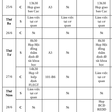
13h30
13h30
25/6
C
Họp giao
A3
Nt
Họp giao
ban Cục
ban Cục
Làm việc
Làm việc
Làm việc
Thứ
S
tại cơ
tại cơ
tại cơ
Ba
quan
quan
quan
26/6
C
Nt
Nt
Nt
8h30
8h30
Họp Hội
Họp Hội
đồng
đồng
Thứ
S
thẩm
A3
Nt
thẩm
Tư
định đề
định đề
tài khoa
tài khoa
học
học
14h30
Họp về
Làm việc
27/6
C
hiệp
101-B6
Nt
tại cơ
định
quan
FLEGT
Làm việc
Thứ
S
tại cơ
Nt
Nt
Năm
quan
Họp
BCĐ
28/6
C
Nt
Nt
REDD