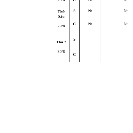
S
Nt
Nt
Thứ
Sáu
C
Nt
Nt
29/8
S
Thứ 7
30/8
C