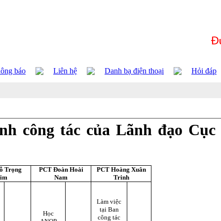
ông báo
Liên hệ
Danh bạ điện thoại
Hỏi đáp
ình công tác của Lãnh đạo Cục
ỗ Trọng
PCT Đoàn Hoài
PCT Hoàng Xuân
im
Nam
Trinh
Làm việc
tại Ban
n
Học
công tác