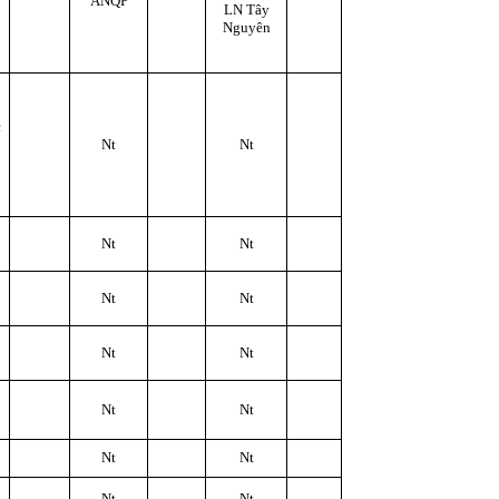
ANQP
LN Tây
Nguyên
c
Nt
Nt
Nt
Nt
Nt
Nt
Nt
Nt
Nt
Nt
Nt
Nt
Nt
Nt