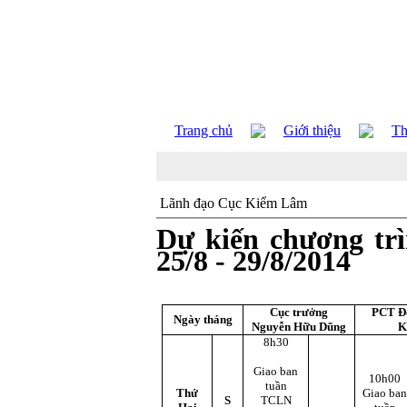
Trang chủ
Giới thiệu
Th
Lãnh đạo Cục Kiểm Lâm
Dự kiến chương tr
25/8 - 29/8/2014
Cục trưởng
PCT Đ
Ngày tháng
Nguyễn Hữu Dũng
K
8h30
Giao ban
10h00
tuần
Thứ
Giao ba
S
TCLN