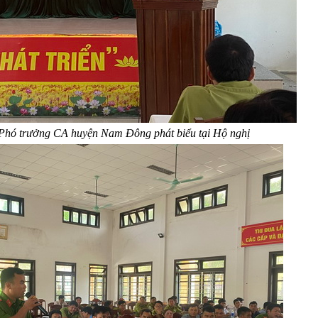
Phó trưởng CA huyện Nam Đông phát biểu tại Hộ nghị