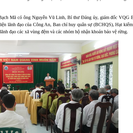
 Bạch Mã có ông Nguyễn Vũ Linh, Bí thư Đảng ủy, giám đốc VQG 
 diện lãnh đạo của Công An, Ban chỉ huy quân sự (BCHQS), Hạt kiểm
lãnh đạo các xã vùng đệm và các nhóm hộ nhận khoán bảo vệ rừng.