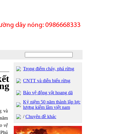
Trọng điểm cháy, phá rừng
ết
CNTT và diễn biến rừng
ừng
Bảo vệ động vật hoang dã
Kỷ niệm 50 năm thành lập lực
lượng kiểm lâm việt nam
g và
/
Chuyên đề khác
 năm
o vệ
 Phú