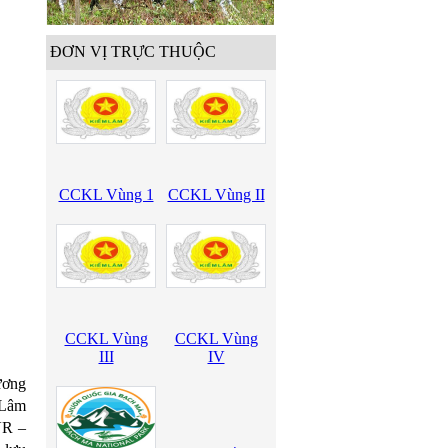
ĐƠN VỊ TRỰC THUỘC
CCKL Vùng 1
CCKL Vùng II
CCKL Vùng
CCKL Vùng
III
IV
ương
 Lâm
VR –