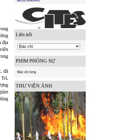
rong
Liên kết
 rừng
 địa
viên
trong
PHIM PHÓNG SỰ
L
đã
Bảo vệ rừng
Trì,
ượng
THƯ VIỆN ẢNH
 giám
đúng