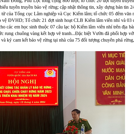
Nam Đông, Phú Lộc tổng cộng 800 lượt; tổ chức 20 đợt tuyên truyền
biểu tuyên truyền bảo vệ rừng
;
cập nhật thông tin, xây dựng bản tin 2
ện tử của Tổng cục Lâm nghiệp và Cục Kiểm lâm; tổ chức 05 đêm văn 
 vệ ĐVHD; Tổ chức 21 đợt sinh hoạt CLB Kiểm lâm viên nhí và 03 
cho các em học sinh thuộc 07 câu lạc bộ Kiểm lâm viên nhí trên địa bà
c rung chuông vàng kết hợp vẽ tranh
...Đặc biệt Vườn đã phối hợp với
 và ký cam kết bảo vệ rừng tại nhà của 75 đối tượng chuyên phá rừng,