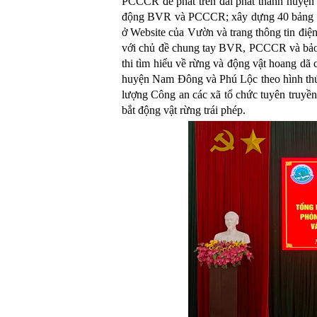
PCCCR để phát trên đài phát thanh huyện 
động BVR và PCCCR; xây dựng 40
bảng 
ở Website của Vườn và trang thông tin đi
với chủ đề chung tay BVR, PCCCR và bảo
thi tìm hiểu về rừng và động vật hoang dã 
huyện Nam Đông và Phú Lộc theo hình thứ
lượng Công an các xã tổ chức tuyên truyền
bắt động vật rừng trái phép.