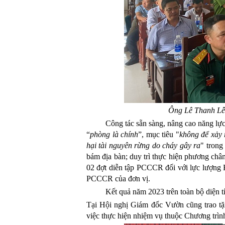
Ông Lê Thanh Lễ- 
Công tác sẵn sàng
, nâng cao năng lự
“
phòng là chính
”, mục tiêu "
không để xảy 
hại tài nguyên rừng do cháy gây ra
" trong
bám địa bàn; duy trì thực hiện phương châ
02 đợt diễn tập PCCCR đối với lực lượng 
PCCCR của đơn vị.
Kết quả năm 2023 trên toàn bộ diện 
Tại Hội nghị Giám đốc Vườn cũng trao t
việc thực hiện nhiệm vụ thuộc Chương trì