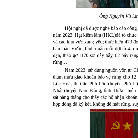
Ông Nguyễn Vũ Lin
Hội nghị đã được nghe báo cáo cô
năm
2023
, H
ạt kiểm lâm
(HKL)
đã tổ chức
và các khu vực xung yếu; thực hiện 473
đợt
bàn toàn Vườn
, bình quân mỗi đợt từ 4-5 
đạn,
tháo gỡ 1170 sợi dây bẫy, 62 bẫy răng
rừng
…
Năm 202
3
,
sử dụng nguồn vốn từ Ch
tham mưu
giao khoán bảo vệ rừng cho 12 n
Lộc Hoà, thị trấn Phú Lộc (huyện Phú 
Nhật (huyện Nam Đông, tỉnh Thừa Thiên H
sát hàng tháng cho thấy các hộ nhận khoán
hợp đồng đã ký kết, không để mất rừng, suy