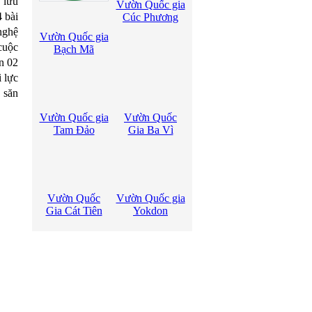
 lưu
Vườn Quốc gia
4 bài
Cúc Phương
nghệ
Vườn Quốc gia
cuộc
Bạch Mã
n 02
 lực
 săn
Vườn Quốc gia
Vườn Quốc
Tam Đảo
Gia Ba Vì
Vườn Quốc
Vườn Quốc gia
Gia Cát Tiên
Yokdon