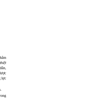
châm
hiệt
dân,
được
 lực
.
trong