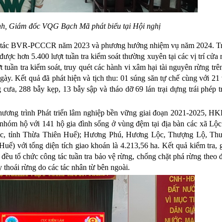
h, Giám đốc VQG Bạch Mã phát biểu tại Hội nghị
ng tác BVR-PCCCR năm 2023 và phương hướng nhiệm vụ năm 2024.
T
 được
hơn 5.400 lượt tuần tra kiểm soát thường xuyên tại các vị trí cửa
 tuần tra kiểm soát, truy quét
các hành vi xâm hại tài nguyên rừng trên
ngày. Kết quả
đã
phát hiện và
tịch thu
:
01 súng săn tự chế
cùng
với 2
1
 cưa, 288 bẫy kẹp, 13 bẫy sập và tháo dỡ
69
lán t
r
ại
dựng
trái phép 
ương trình Phát triển lâm nghiệp bền vững giai đoạn 2021-2025,
HK
hóm hộ với 141 hộ gia đình sống ở vùng đệm tại địa bàn các xã Lộc 
Lộc, tỉnh Thừa Thiên Huế); Hương Phú, Hương Lộc, Thượng Lộ, Th
uế) với tổng diện tích giao khoán là
4.213,56 ha
. Kết quả kiểm tra,
 đều tổ chức công tác tuần tra bảo vệ rừng, chống chặt phá rừng theo 
 thoái rừng do các tác nhân từ bên ngoài.