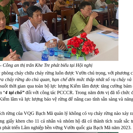
Công an thị trấn Khe Tre phát biểu tại Hội nghị
c phòng cháy
chữa cháy rừng
luôn được Vườn chú trọng,
với phương 
ra cháy rừng do chủ quan, hạn chế đến mức thấp nhất số vụ cháy và t
 suốt thời gian qua toàn bộ lực lượng Kiểm lâm được tăng cường bám 
m “
4 tại chỗ”
đối với công tác PCCCR.
Trong năm đơn vị
đã tổ chức 
Kiểm lâm và lực lượng bảo vệ rừng để nâng cao tính sẵn sàng và năng
tích rừng của VQG Bạch Mã quản lý không có vụ cháy rừng nào xảy ra
ặng giấy khen cho 11 cá nhân và nhóm hộ
đã có thành tích xuất sắc 
nh phát triển Lâm nghiệp bền vững Vườn quốc gia Bạch Mã năm 2023.