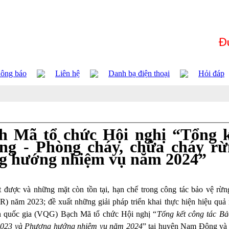
ông báo
Liên hệ
Danh bạ điện thoại
Hỏi đáp
h Mã tổ chức Hội nghị “Tổng k
ừng - Phòng cháy, chữa cháy r
g hướng nhiệm vụ năm 2024”
 được và những mặt còn tồn tại, hạn chế trong công tác bảo vệ rừn
năm 2023; đề xuất những giải pháp triển khai thực hiện hiệu quả
n quốc gia (VQG) Bạch Mã tổ chức Hội nghị “
Tổng kết
công tác Bả
 2023 và Phương hướng nhiệm vụ năm 2024
” tại huyện Nam Đông và