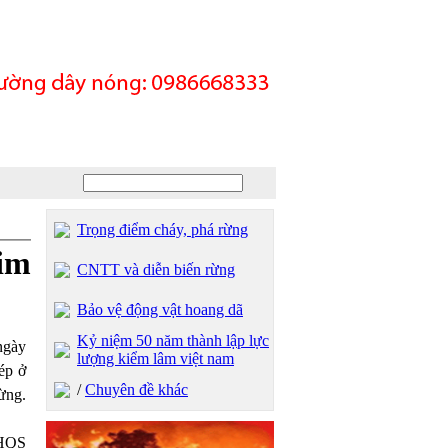
Trọng điểm cháy, phá rừng
him
CNTT và diễn biến rừng
Bảo vệ động vật hoang dã
Kỷ niệm 50 năm thành lập lực
ngày
lượng kiểm lâm việt nam
ép ở
/
Chuyên đề khác
ừng.
CHQS