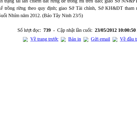
h trạng tái lấn chiếm đất rừng để trồng mì trên đảo; giao Sở NN&
kế trồng rừng theo quy định; giao Sở Tài chính, Sở KH&ĐT tham
 Suối Nhím năm 2012. (Báo Tây Ninh 23/5)
Số lượt đọc:
739
- Cập nhật lần cuối:
23/05/2012 10:00:5
Về trang trước
Bản in
Gửi email
Về đầu t