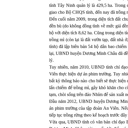
tỉnh Tây Ninh quản lý là 429,5 ha. Trong đ
giao cho Bộ CHQS tỉnh, đến nay đã trồng r
Đến cuối năm 2009, trong diện tích đất ch
đền bù (do không đồng tình về mức giá đ
hộ với diện tích 8,62 ha. Cũng trong diện t
trồng mì (còn lại là đất vườn tạp, đất nh
tỉnh) đã lập biên bản 54 hộ dân bao chiếm đ
lại, UBND huyện Dương Minh Châu đã đề n
lý.
Tuy nhiên, năm 2010, UBND tỉnh chỉ đạo 
Viên thực hiện dự án phim trường. Tuy nhi
bất kỳ thông báo nào cho biết sẽ thực hiện 
lấn chiếm để trồng mì, gây khó khăn cho c
tạm, chòi sống trên đảo Nhím để sản xuất 
Đầu năm 2012, UBND huyện Dương Minh C
án phim trường của tập đoàn An Viên. Nế
tiếp tục trồng rừng theo kế hoạch trước đây
Vừa qua, UBND tỉnh có văn bản chỉ đạo B