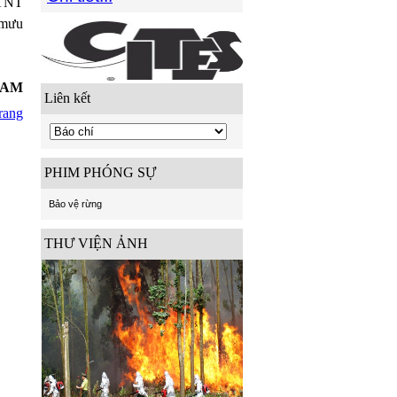
PTNT
 mưu
0 AM
Liên kết
rang
PHIM PHÓNG SỰ
Bảo vệ rừng
THƯ VIỆN ẢNH