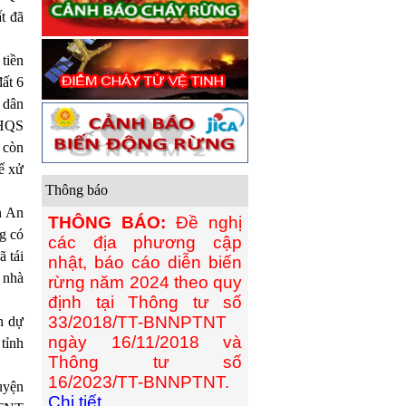
ất đã
tiền
ất 6
i dân
CHQS
m còn
ể xử
Thông báo
n An
THÔNG BÁO:
Đề nghị
g có
các địa phương cập
ã tái
nhật, báo cáo diễn biến
 nhà
rừng năm 2024 theo quy
định tại Thông tư số
33/2018/TT-BNNPTNT
n dự
ngày 16/11/2018 và
tỉnh
Thông tư số
16/2023/TT-BNNPTNT.
uyện
Chi tiết...