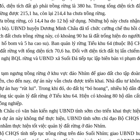
ó, diện tích đất gò phải trồng rừng là 380 ha. Trong tổng diện tích đ
ừng được 215,1 ha, còn lại 214,4 ha chưa trồng rừng.
ưa trồng rừng, có 14,4 ha do 12 hộ sử dụng. Những hộ này chưa nhận 
ền bù). UBND huyện Dương Minh Châu đã tổ chức cưỡng chế thu hồi đ
ích đất chưa trồng rừng này, có khoảng 90 ha là đất trống hiện do ngườ
à ở, hố bom và 5 ha cao su). Ban quản lý rừng Tiểu khu 64 (thuộc Bộ 
ất rừng với tổng diện tích 70,6 ha. Đối với diện tích đất bị lấn chiế
ghị BQL rừng và UBND xã Suối Đá tiếp tục lập biên bản vi phạm đ
tạm ngưng trồng rừng ở khu vực đảo Nhím để giao đất cho tập đoà
ên, cho đến nay, dự án này vẫn chưa được triển khai. Nhà đầu tư khôn
dự án hay “rút lui”. Trong khi đó, do đất bị “bỏ hoang”, nhiều hộ dân đ
ông tác quản lý đất rừng ở Tiểu khu 64. Hiện có khoảng 80 hộ dân cất
nông nghiệp.
hâu có văn bản kiến nghị UBND tỉnh sớm cho triển khai thực hiệ
u dự án này không thể thực hiện, UBND tỉnh sớm chỉ đạo Bộ CHQS 
 nhằm thực hiện tốt việc quản lý đất rừng ở đảo Nhím.
ộ CHQS tỉnh tiếp tục trồng rừng trên đảo Suối Nhím; giao UBND h