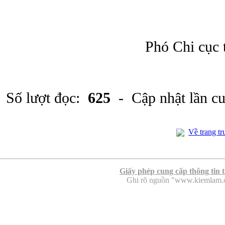
Phó Chi cục 
Số lượt đọc:
625
- Cập nhật lần c
Về trang tr
Giấy phép cung cấp thông tin 
Ghi rõ nguồn "www.kiemlam.org