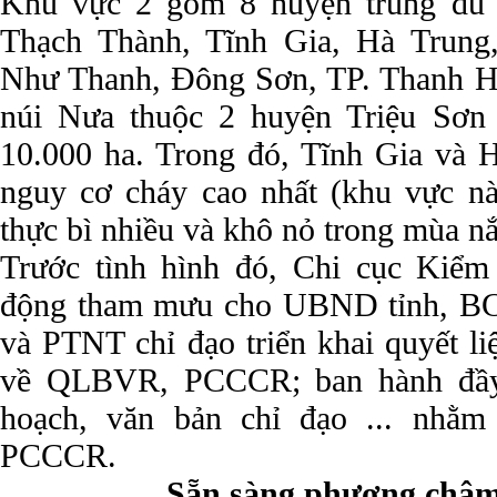
Khu vực 2 gồm 8 huyện trung du 
Thạch Thành, Tĩnh Gia, Hà Trung
Như Thanh, Đông Sơn, TP. Thanh H
núi Nưa thuộc 2 huyện Triệu Sơn
10.000 ha. Trong đó, Tĩnh Gia và H
nguy cơ cháy cao nhất (khu vực nà
thực bì nhiều và khô nỏ trong mùa n
Trước tình hình đó, Chi cục Kiể
động tham mưu cho UBND tỉnh, BC
và PTNT chỉ đạo triển khai quyết li
về QLBVR, PCCCR; ban hành đầy
hoạch, văn bản chỉ đạo ... nhằm 
PCCCR.
Sẵn sàng phương châm 