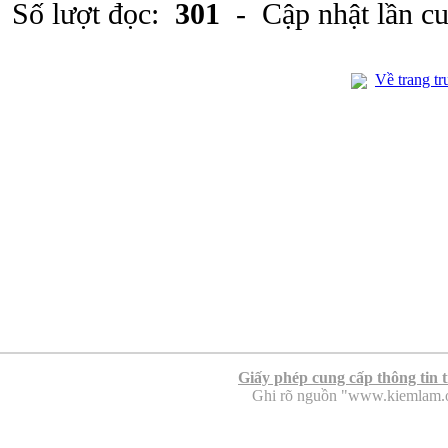
Số lượt đọc:
301
- Cập nhật lần c
Về trang tr
Giấy phép cung cấp thông tin 
Ghi rõ nguồn "www.kiemlam.org