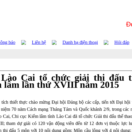
ông báo
Liên hệ
Danh bạ điện thoại
Hỏi đáp
Lào Cai tổ chức giải thi đấu 
m lâm lần thứ XVIII năm 2015
 tích thiết thực chào mừng Đại hội Đảng bộ các cấp, tiến tới Đại hội 
ỷ niệm 70 năm Cách mạng Tháng Tám và Quốc khánh 2/9, trong các 
Cai, Chi cục Kiểm lâm tỉnh Lào Cai đã tổ chức Giải thi đấu thể thao
I; tham dự giải có 120 vận động viên đến từ 12 đơn vị thuộc lực l
n thi đấu 5 môn với 10 nội dung gồm: Môn cầu lông với 4 nội dung: