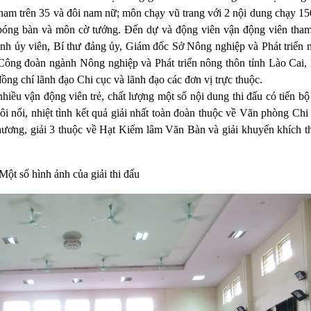
 nam trên 35 và đôi nam nữ; môn chạy vũ trang với 2 nội dung chạy 1
ng bàn và môn cờ tướng. Đến dự và động viên vận động viên tham
nh ủy viên, Bí thư đảng ủy, Giám đốc Sở Nông nghiệp và Phát triển 
ông đoàn ngành Nông nghiệp và Phát triển nông thôn tỉnh Lào Cai, 
g chí lãnh đạo Chi cục và lãnh đạo các đơn vị trực thuộc.
hiều vận động viên trẻ, chất lượng một số nội dung thi đấu có tiến bộ
sôi nổi, nhiệt tình kết quả giải nhất toàn đoàn thuộc về Văn phòng Chi
ương, giải 3 thuộc về Hạt Kiểm lâm Văn Bàn và giải khuyến khích t
Một số hình ảnh của giải thi đấu