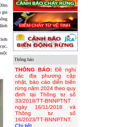
500m
 gia
nông
lãnh
 hơn
 cục,
huộc
Thông báo
THÔNG BÁO:
Đề nghị
các địa phương cập
nhật, báo cáo diễn biến
rừng năm 2024 theo quy
định tại Thông tư số
33/2018/TT-BNNPTNT
ngày 16/11/2018 và
Thông tư số
16/2023/TT-BNNPTNT.
Chi tiết...