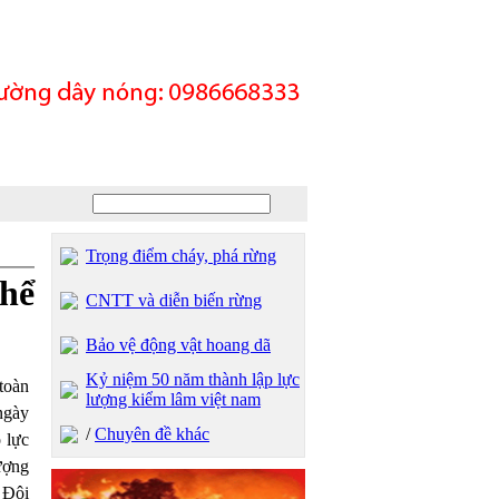
Trọng điểm cháy, phá rừng
thể
CNTT và diễn biến rừng
Bảo vệ động vật hoang dã
Kỷ niệm 50 năm thành lập lực
toàn
lượng kiểm lâm việt nam
ngày
/
Chuyên đề khác
 lực
ượng
 Đôi