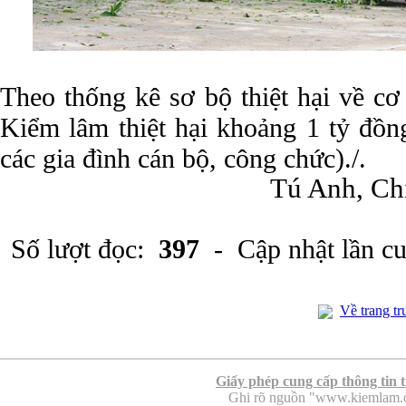
Theo thống kê sơ bộ thiệt hại về cơ
Kiểm lâm thiệt hại khoảng 1 tỷ đồng
các gia đình cán bộ, công chức)./.
Tú Anh, Ch
Số lượt đọc:
397
- Cập nhật lần c
Về trang tr
Giấy phép cung cấp thông tin 
Ghi rõ nguồn "www.kiemlam.org