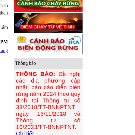
5 lò
 than
 Lâm
4 PM
rang
Thông báo
THÔNG BÁO:
Đề nghị
các địa phương cập
nhật, báo cáo diễn biến
rừng năm 2024 theo quy
định tại Thông tư số
33/2018/TT-BNNPTNT
ngày 16/11/2018 và
Thông tư số
16/2023/TT-BNNPTNT.
Chi tiết...