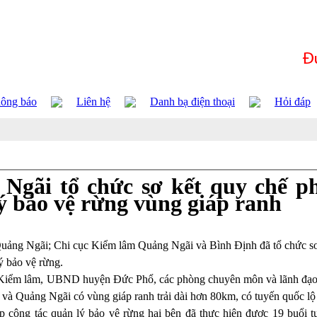
ông báo
Liên hệ
Danh bạ điện thoại
Hỏi đáp
Ngãi tổ chức sơ kết quy chế p
ý bảo vệ rừng vùng giáp ranh
Quảng Ngãi; Chi cục Kiểm lâm Quảng Ngãi và Bình Định đã tổ chức sơ
ý bảo vệ rừng.
c Kiểm lâm, UBND huyện Đức Phổ, các phòng chuyên môn và lãnh đạo
 và Quảng Ngãi có vùng giáp ranh trải dài hơn 80km, có tuyến quốc lộ
 công tác quản lý bảo vệ rừng hai bên đã thực hiện được 19 buổi t