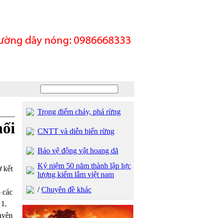
Trọng điểm cháy, phá rừng
hối
CNTT và diễn biến rừng
Bảo vệ động vật hoang dã
Kỷ niệm 50 năm thành lập lực
 kết
lượng kiểm lâm việt nam
/
Chuyên đề khác
 các
 1.
uyên