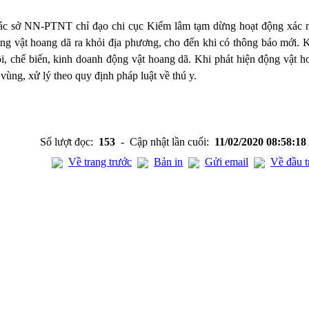
ác sở NN-PTNT chỉ đạo chi cục Kiểm lâm tạm dừng hoạt động xác 
ộng vật hoang dã ra khỏi địa phương, cho đến khi có thông báo mới. 
i, chế biến, kinh doanh động vật hoang dã. Khi phát hiện động vật h
ùng, xử lý theo quy định pháp luật về thú y.
Số lượt đọc:
153
- Cập nhật lần cuối:
11/02/2020 08:58:1
Về trang trước
Bản in
Gửi email
Về đầu t