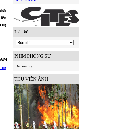
nhận
Kiểm
oang
Liên kết
PHIM PHÓNG SỰ
8 AM
Bảo vệ rừng
rang
THƯ VIỆN ẢNH