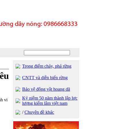
Trọng điểm cháy, phá rừng
êu
CNTT và diễn biến rừng
Bảo vệ động vật hoang dã
Kỷ niệm 50 năm thành lập lực
h vi
lượng kiểm lâm việt nam
/
Chuyên đề khác