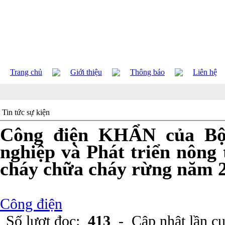
Trang chủ
Giới thiệu
Thông báo
Liên hệ
Tin tức sự kiện
Công điện KHẨN của Bộ
nghiệp và Phát triển nông 
cháy chữa cháy rừng năm 
Công điện
Số lượt đọc:
413
- Cập nhật lần c