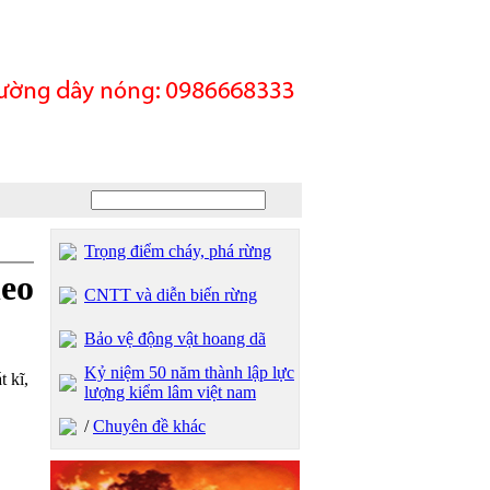
Trọng điểm cháy, phá rừng
heo
CNTT và diễn biến rừng
Bảo vệ động vật hoang dã
Kỷ niệm 50 năm thành lập lực
 kĩ,
lượng kiểm lâm việt nam
/
Chuyên đề khác