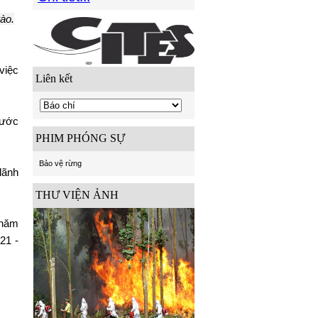
ào.
việc
Liên kết
nước
PHIM PHÓNG SỰ
Bảo vệ rừng
lãnh
THƯ VIỆN ẢNH
 năm
21 -