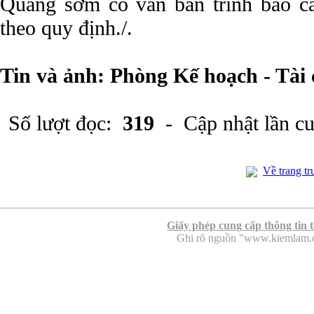
Quang sớm có văn bản trình báo c
theo quy định./.
Tin và ảnh: Phòng Kế hoạch - Tài
Số lượt đọc:
319
- Cập nhật lần c
Về trang tr
Giấy phép cung cấp thông tin 
Ghi rõ nguồn "www.kiemlam.org