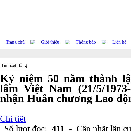
Trang chủ
Giới thiệu
Thông báo
Liên hệ
Tin hoạt động
Kỷ niệm 50 năm thành lậ
lâm Việt Nam (21/5/1973-
nhận Huân chương Lao độn
Chi tiết
Số lượt đọc:
411
- Cập nhật lần c