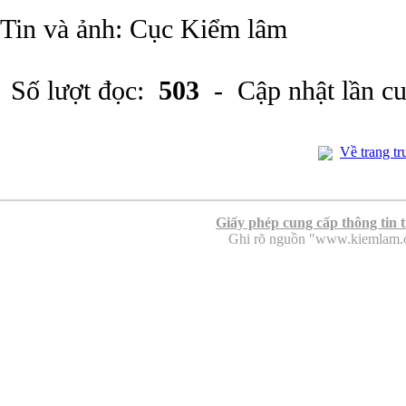
Tin và ảnh: Cục Kiểm lâm
Số lượt đọc:
503
- Cập nhật lần c
Về trang tr
Giấy phép cung cấp thông tin 
Ghi rõ nguồn "www.kiemlam.org