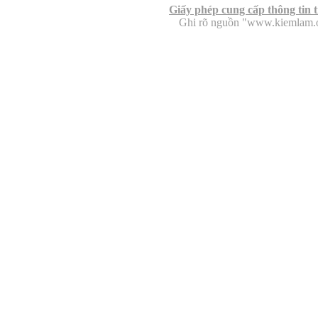
Giấy phép cung cấp thông tin 
Ghi rõ nguồn "www.kiemlam.org