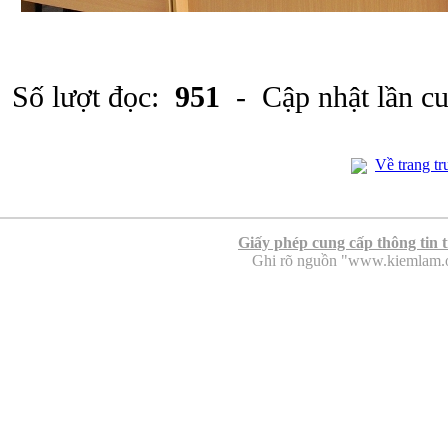
Số lượt đọc:
951
- Cập nhật lần c
Về trang tr
Giấy phép cung cấp thông tin 
Ghi rõ nguồn "www.kiemlam.org