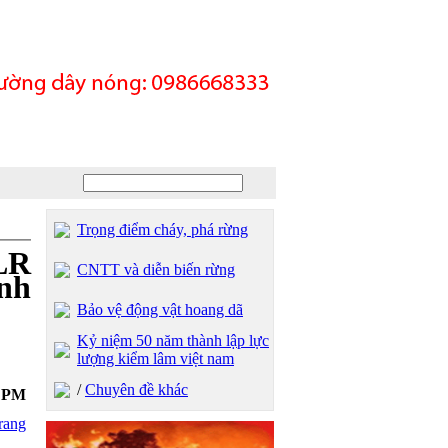
Trọng điểm cháy, phá rừng
LR
CNTT và diễn biến rừng
̉nh
Bảo vệ động vật hoang dã
Kỷ niệm 50 năm thành lập lực
lượng kiểm lâm việt nam
/
Chuyên đề khác
9 PM
rang