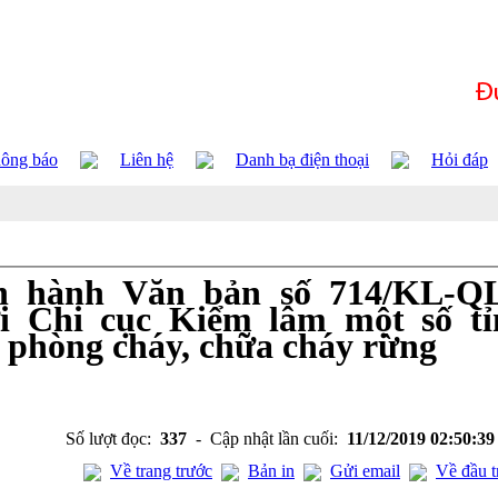
ông báo
Liên hệ
Danh bạ điện thoại
Hỏi đáp
n hành Văn bản số 714/KL-Q
i Chi cục Kiểm lâm một số ti
 phòng cháy, chữa cháy rừng
Số lượt đọc:
337
- Cập nhật lần cuối:
11/12/2019 02:50:3
Về trang trước
Bản in
Gửi email
Về đầu t