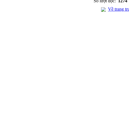
Số lượt đọc:
1274
Về trang tr