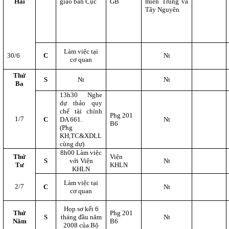
Hai
giao ban Cục
GB
miền Trung và
Tây Nguyên
Làm việc tại
30/6
C
Nt
cơ quan
Thứ
S
Nt
Nt
Ba
13h30 Nghe
dự thảo quy
chế tài chính
Phg 201
1/7
C
DA 661.
Nt
B6
(Phg
KH,TC&XDLL
cùng dự)
8h00 Làm việc
Thứ
Viện
S
với Viện
Nt
Tư
KHLN
KHLN
Làm việc tại
2/7
C
Nt
cơ quan
Họp sơ kết 6
Thứ
Phg 201
S
tháng đầu năm
Nt
Năm
B6
2008 của
Bộ