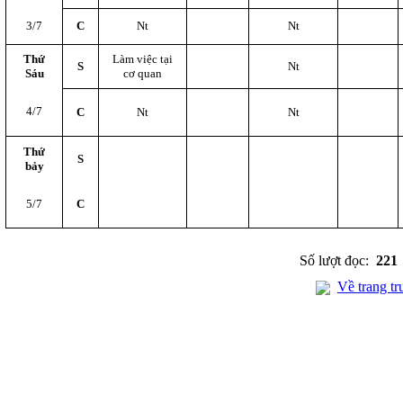
3/7
C
Nt
Nt
Thứ
Làm việc tại
S
Nt
Sáu
cơ quan
4/7
C
Nt
Nt
Thứ
S
bảy
5/7
C
Số lượt đọc:
221
Về trang tr