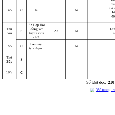
xu
thí
14/7
C
Nt
Nt
h
đi
8h Họp Hội
Thứ
đồng xét
Làm
S
A3
Nt
Sáu
tuyển viên
c
chức
Làm việc
15/7
C
Nt
tại cơ quan
Thứ
S
Bẩy
16/7
C
Số lượt đọc:
210
Về trang tr