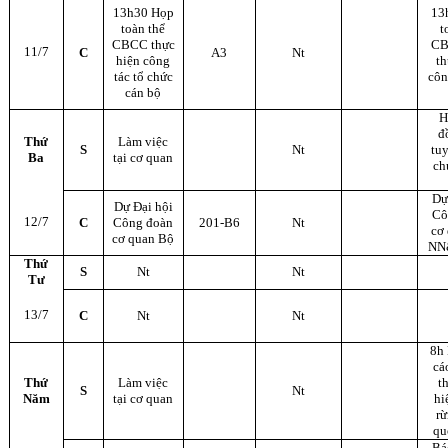
13h30 Họp
13
toàn thể
t
CBCC thực
CB
11/7
C
A3
Nt
hiện công
th
tác tổ chức
côn
cán bộ
H
đ
Thứ
Làm việc
S
Nt
tu
Ba
tại cơ quan
ch
Dự
Dự Đại hội
Cô
12/7
C
Công đoàn
201-B6
Nt
cơ
cơ quan Bộ
NN
Thứ
S
Nt
Nt
Tư
13/7
C
Nt
Nt
8h
cá
Thứ
Làm việc
t
S
Nt
Năm
tại cơ quan
hi
rừ
qu
Bá