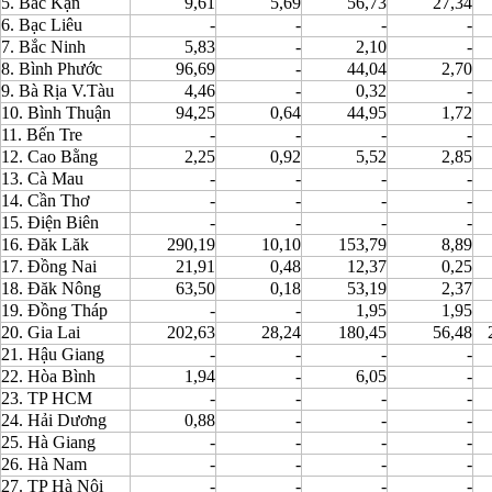
5. Bắc Kạn
9,61
5,69
56,73
27,34
6. Bạc Liêu
-
-
-
-
7. Bắc Ninh
5,83
-
2,10
-
8. Bình Phước
96,69
-
44,04
2,70
9. Bà Rịa V.Tàu
4,46
-
0,32
-
10. Bình Thuận
94,25
0,64
44,95
1,72
11. Bến Tre
-
-
-
-
12. Cao Bằng
2,25
0,92
5,52
2,85
13. Cà Mau
-
-
-
-
14. Cần Thơ
-
-
-
-
15. Điện Biên
-
-
-
-
16. Đăk Lăk
290,19
10,10
153,79
8,89
17. Đồng Nai
21,91
0,48
12,37
0,25
18. Đăk Nông
63,50
0,18
53,19
2,37
19. Đồng Tháp
-
-
1,95
1,95
20. Gia Lai
202,63
28,24
180,45
56,48
21. Hậu Giang
-
-
-
-
22. Hòa Bình
1,94
-
6,05
-
23. TP HCM
-
-
-
-
24. Hải Dương
0,88
-
-
-
25. Hà Giang
-
-
-
-
26. Hà Nam
-
-
-
-
27. TP Hà Nội
-
-
-
-