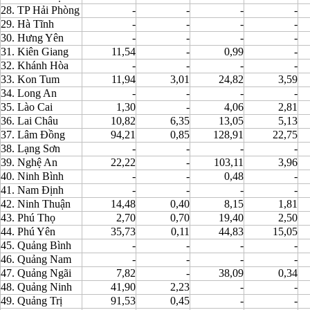
28. TP Hải Phòng
-
-
-
-
29. Hà Tĩnh
-
-
-
-
30. Hưng Yên
-
-
-
-
31. Kiên Giang
11,54
-
0,99
-
32. Khánh Hòa
-
-
-
-
33. Kon Tum
11,94
3,01
24,82
3,59
34. Long An
-
-
-
-
35. Lào Cai
1,30
-
4,06
2,81
36. Lai Châu
10,82
6,35
13,05
5,13
37. Lâm Đồng
94,21
0,85
128,91
22,75
38. Lạng Sơn
-
-
-
-
39. Nghệ An
22,22
-
103,11
3,96
40. Ninh Bình
-
-
0,48
-
41. Nam Định
-
-
-
-
42. Ninh Thuận
14,48
0,40
8,15
1,81
43. Phú Thọ
2,70
0,70
19,40
2,50
44. Phú Yên
35,73
0,11
44,83
15,05
45. Quảng Bình
-
-
-
-
46. Quảng Nam
-
-
-
-
47. Quảng Ngãi
7,82
-
38,09
0,34
48. Quảng Ninh
41,90
2,23
-
-
49. Quảng Trị
91,53
0,45
-
-