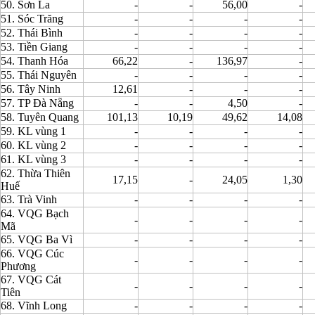
50. Sơn La
-
-
56,00
-
51. Sóc Trăng
-
-
-
-
52. Thái Bình
-
-
-
-
53. Tiền Giang
-
-
-
-
54. Thanh Hóa
66,22
-
136,97
-
55. Thái Nguyên
-
-
-
-
56. Tây Ninh
12,61
-
-
-
57. TP Đà Nẵng
-
-
4,50
-
58. Tuyên Quang
101,13
10,19
49,62
14,08
59. KL vùng 1
-
-
-
-
60. KL vùng 2
-
-
-
-
61. KL vùng 3
-
-
-
-
62. Thừa Thiên
17,15
-
24,05
1,30
Huế
63. Trà Vinh
-
-
-
-
64. VQG Bạch
-
-
-
-
Mã
65. VQG Ba Vì
-
-
-
-
66. VQG Cúc
-
-
-
-
Phương
67. VQG Cát
-
-
-
-
Tiên
68. Vĩnh Long
-
-
-
-