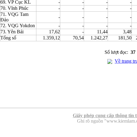
69. VP Cục KL
-
-
-
-
70. Vĩnh Phúc
-
-
-
-
71. VQG Tam
-
-
-
-
Đảo
72. VQG Yokdon
-
-
-
-
73. Yên Bái
17,62
-
11,44
3,48
Tổng số
1.359,12
70,54
1.242,27
181,50
Số lượt đọc:
37
Về trang tr
Giấy phép cung cấp thông tin 
Ghi rõ nguồn "www.kiemlam.org