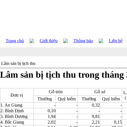
Trang chủ
Giới thiệu
Thông báo
Liên hệ
Lâm sản bị tịch thu
Lâm sản bị tịch thu trong tháng
Gỗ tròn
Gỗ xẻ
L
Đơn vị
(
Thường
Quý hiếm
Thường
Quý hiếm
1. An Giang
-
-
0,32
-
2. Bình Định
0,10
-
-
-
3. Bình Dương
1,94
-
9,81
-
4. Bắc Giang
2,02
-
2,21
0,15