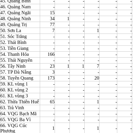
45. Quảng Bình
-
-
-
-
-
-
46. Quảng Nam
-
-
-
-
-
-
47. Quảng Ngãi
15
-
-
-
-
-
48. Quảng Ninh
34
1
-
-
-
-
49. Quảng Trị
77
-
-
-
-
-
50. Sơn La
7
-
-
1
-
-
51. Sóc Trăng
-
-
-
-
-
-
52. Thái Bình
-
-
-
-
-
-
53. Tiền Giang
-
-
-
-
-
-
54. Thanh Hóa
166
-
-
-
-
-
55. Thái Nguyên
-
-
-
-
-
-
56. Tây Ninh
23
1
1
7
-
-
57. TP Đà Nẵng
3
-
-
-
-
-
58. Tuyên Quang
173
-
-
20
-
-
59. KL vùng 1
-
-
-
-
-
-
60. KL vùng 2
-
-
-
-
-
-
61. KL vùng 3
-
-
-
-
-
-
62. Thừa Thiên Huế
65
-
-
1
-
-
63. Trà Vinh
-
-
-
-
-
-
64. VQG Bạch Mã
-
-
-
-
-
-
65. VQG Ba Vì
-
-
-
-
-
-
66. VQG Cúc
1
-
-
1
-
-
Phương