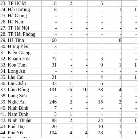
23. TP HCM
18
2
-
5
-
-
24. Hải Dương
8
-
-
-
1
1
25. Hà Giang
-
-
-
-
-
-
26. Hà Nam
-
-
-
-
-
-
27. TP Hà Nội
-
-
-
-
-
-
28. TP Hải Phòng
-
-
-
-
-
-
29. Hà Tĩnh
60
-
-
-
8
-
30. Hưng Yên
3
-
-
-
-
-
31. Kiên Giang
-
-
-
-
-
-
32. Khánh Hòa
77
-
-
3
-
-
33. Kon Tum
31
-
-
9
1
1
34. Long An
-
-
-
-
-
-
35. Lào Cai
21
-
-
4
1
1
36. Lai Châu
33
1
-
6
-
-
37. Lâm Đồng
191
26
10
38
4
-
38. Lạng Sơn
-
-
-
-
-
-
39. Nghệ An
246
2
-
15
2
-
40. Ninh Bình
7
-
-
-
-
-
41. Nam Định
3
1
-
-
-
-
42. Ninh Thuận
88
2
-
24
1
1
43. Phú Thọ
20
-
-
10
1
-
44. Phú Yên
104
4
4
28
1
1