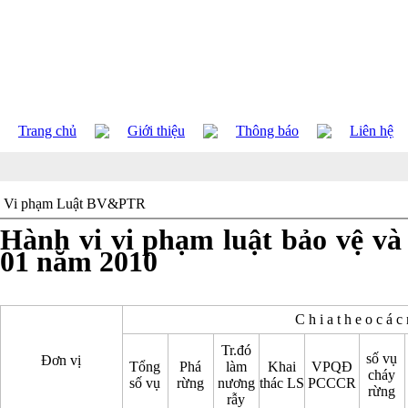
Trang chủ
Giới thiệu
Thông báo
Liên hệ
Vi phạm Luật BV&PTR
Hành vi vi phạm luật bảo vệ và
01 năm 2010
C h i a t h e o c á c
Tr.đó
số vụ
Đơn vị
Tổng
Phá
làm
Khai
VPQĐ
cháy
số vụ
rừng
nương
thác LS
PCCCR
rừng
rẫy