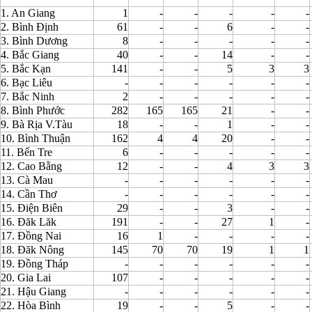
1. An Giang
1
-
-
-
-
-
2. Bình Định
61
-
-
6
-
-
3. Bình Dương
8
-
-
-
-
-
4. Bắc Giang
40
-
-
14
-
-
5. Bắc Kạn
141
-
-
5
3
3
6. Bạc Liêu
-
-
-
-
-
-
7. Bắc Ninh
2
-
-
-
-
-
8. Bình Phước
282
165
165
21
-
-
9. Bà Rịa V.Tàu
18
-
-
1
-
-
10. Bình Thuận
162
4
4
20
-
-
11. Bến Tre
6
-
-
-
-
-
12. Cao Bằng
12
-
-
4
3
3
13. Cà Mau
-
-
-
-
-
-
14. Cần Thơ
-
-
-
-
-
-
15. Điện Biên
29
-
-
3
-
-
16. Đăk Lăk
191
-
-
27
1
-
17. Đồng Nai
16
1
-
-
-
-
18. Đăk Nông
145
70
70
19
1
1
19. Đồng Tháp
-
-
-
-
-
-
20. Gia Lai
107
-
-
-
-
-
21. Hậu Giang
-
-
-
-
-
-
22. Hòa Bình
19
-
-
5
-
-