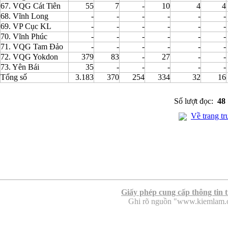
67. VQG Cát Tiên
55
7
-
10
4
4
68. Vĩnh Long
-
-
-
-
-
-
69. VP Cục KL
-
-
-
-
-
-
70. Vĩnh Phúc
-
-
-
-
-
-
71. VQG Tam Đảo
-
-
-
-
-
-
72. VQG Yokdon
379
83
-
27
-
-
73. Yên Bái
35
-
-
-
-
-
Tổng số
3.183
370
254
334
32
16
Số lượt đọc:
48
Về trang tr
Giấy phép cung cấp thông tin 
Ghi rõ nguồn "www.kiemlam.org