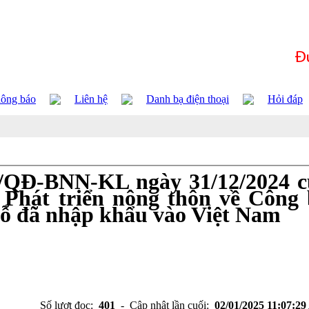
ông báo
Liên hệ
Danh bạ điện thoại
Hỏi đáp
5/QĐ-BNN-KL ngày 31/12/2024 c
 Phát triển nông thôn về Công
gỗ đã nhập khẩu vào Việt Nam
Số lượt đọc:
401
- Cập nhật lần cuối:
02/01/2025 11:07:2