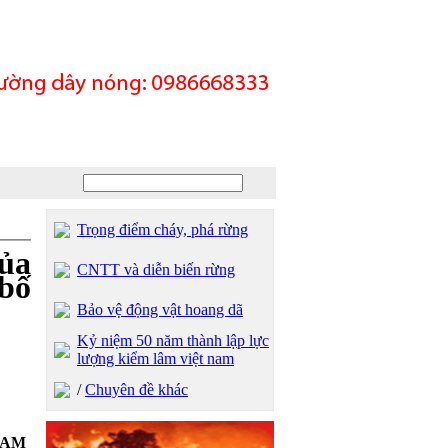
Trọng điểm cháy, phá rừng
ủa
CNTT và diễn biến rừng
 bố
Bảo vệ động vật hoang dã
Kỷ niệm 50 năm thành lập lực
lượng kiểm lâm việt nam
/
Chuyên đề khác
9 AM