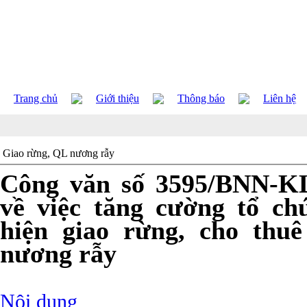
Trang chủ
Giới thiệu
Thông báo
Liên hệ
Giao rừng, QL nương rẫy
Công văn số 3595/BNN-KL
về việc tăng cường tổ ch
hiện giao rừng, cho thu
nương rẫy
Nội dung