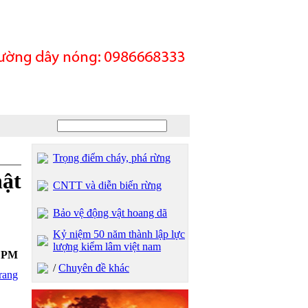
Trọng điểm cháy, phá rừng
hật
CNTT và diễn biến rừng
Bảo vệ động vật hoang dã
Kỷ niệm 50 năm thành lập lực
lượng kiểm lâm việt nam
1 PM
/
Chuyên đề khác
rang