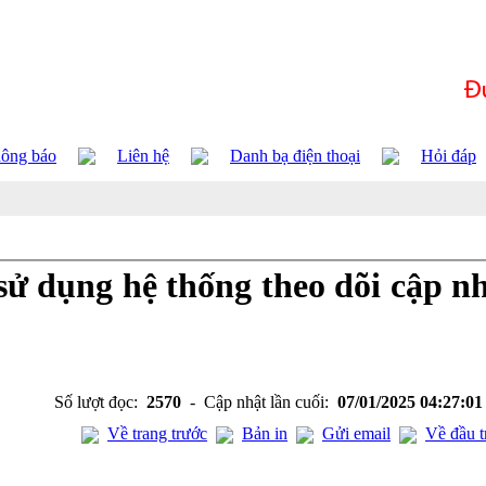
ông báo
Liên hệ
Danh bạ điện thoại
Hỏi đáp
sử dụng hệ thống theo dõi cập n
Số lượt đọc:
2570
- Cập nhật lần cuối:
07/01/2025 04:27:0
Về trang trước
Bản in
Gửi email
Về đầu t