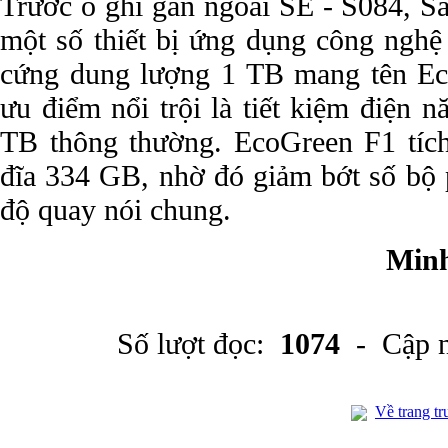
Trước ổ ghi gắn ngoài SE - S084, S
một số thiết bị ứng dụng công nghệ 
cứng dung lượng 1 TB mang tên Ec
ưu điểm nổi trội là tiết kiệm điện 
TB thông thường. EcoGreen F1 tích
đĩa 334 GB, nhờ đó giảm bớt số bộ 
độ quay nói chung.
Minh
Số lượt đọc:
1074
- Cập n
Về trang tr